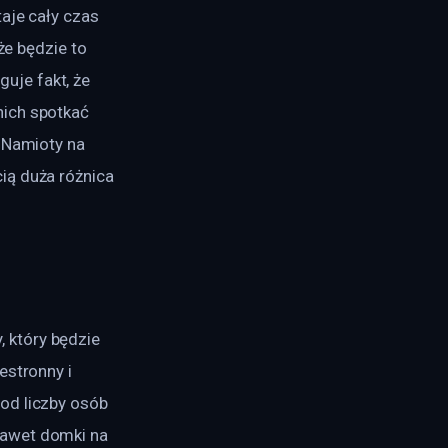
aje cały czas 
że będzie to 
je fakt, że 
ich spotkać 
 Namioty na 
ią duża różnica 
 który będzie 
estronny i 
od liczby osób 
nawet domki na 