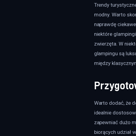
Trendy turystyczne
modny. Warto skorzy
naprawdę ciekawe 
niektóre glamping
zwierzęta. W niekt
glampingu są luks
między klasycznym
Przygoto
Warto dodać, że d
idealnie dostosowa
zapewniać dużo mi
biorących udział 