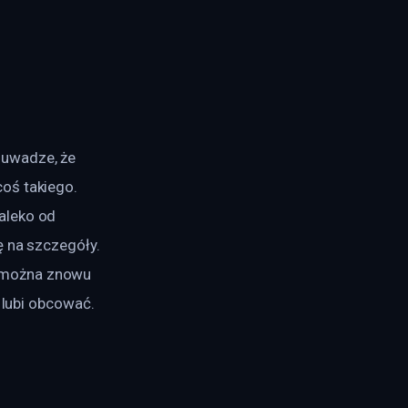
 uwadze, że 
oś takiego. 
aleko od 
 na szczegóły. 
 można znowu 
 lubi obcować.