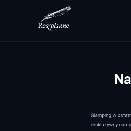
Lifestyle
Zdrowie
Uroda
Dom i ogród
Więcej
Na
Glamping w ostatni
ekskluzywny campi