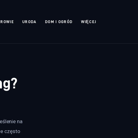
DROWIE
URODA
DOM I OGRÓD
WIĘCEJ
ng?
eślenie na 
e często 