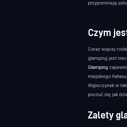
przypominają usług
Czym jes
Coraz więcej roda
glamping jest nie
Glamping
 zapewni
miejskiego hałasu.
Wypoczynek w tak
poczuć się jak dzi
Zalety g