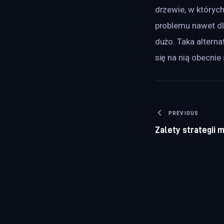
drzewie, w któryc
problemu nawet dl
dużo. Taka alterna
się na nią obecnie
Nawigacj
PREVIOUS
Zalety strategii 