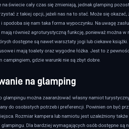
 na świecie cały czas się zmieniają, jednak glamping pozost
stać z takiej opcji, jeżeli nas na to stać. Może się okazać, 
i spodoba się nam taka forma wypoczynku. Na uwagę zasługu
i mają również agroturystyczną funkcję, ponieważ można w n
órych dostępne są nawet warsztaty jogi lub ciekawe książki.
usowe i mają toalety oraz wygodne łóżka. Jest to z pewnośc
 campingiem, gdzie warunki nie są zbyt dobre.
wanie na glamping
o glampingu można zaaranżować własny namiot turystyczny,
ny do osobistych potrzeb i preferencji. Powinien on być prz
ejsca. Rozmiar kampera lub namiotu jest uzależniony także 
w glampingu. Dla bardziej wymagających osób dostępne są 