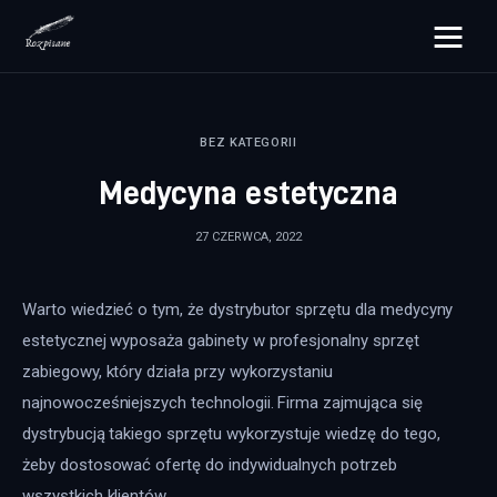
rozpisane.pl
BEZ KATEGORII
Lifestyle
Medycyna estetyczna
Zdrowie
27 CZERWCA, 2022
Uroda
Warto wiedzieć o tym, że dystrybutor sprzętu dla medycyny 
Dom i ogród
estetycznej wyposaża gabinety w profesjonalny sprzęt 
Więcej
zabiegowy, który działa przy wykorzystaniu 
najnowocześniejszych technologii. Firma zajmująca się 
dystrybucją takiego sprzętu wykorzystuje wiedzę do tego, 
żeby dostosować ofertę do indywidualnych potrzeb 
wszystkich klientów.