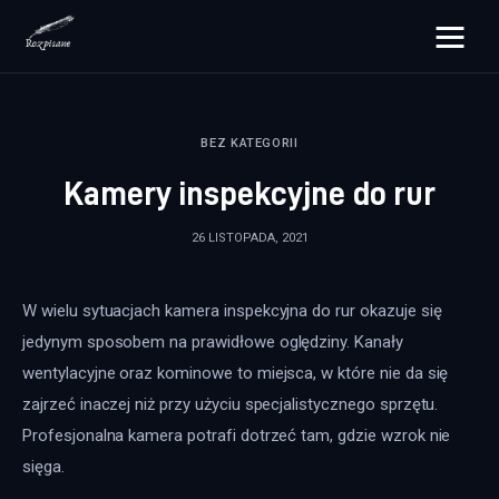
rozpisane.pl
BEZ KATEGORII
Lifestyle
Kamery inspekcyjne do rur
Zdrowie
26 LISTOPADA, 2021
Uroda
W wielu sytuacjach kamera inspekcyjna do rur okazuje się 
Dom i ogród
jedynym sposobem na prawidłowe oględziny. Kanały 
Więcej
wentylacyjne oraz kominowe to miejsca, w które nie da się 
zajrzeć inaczej niż przy użyciu specjalistycznego sprzętu. 
Profesjonalna kamera potrafi dotrzeć tam, gdzie wzrok nie 
sięga.