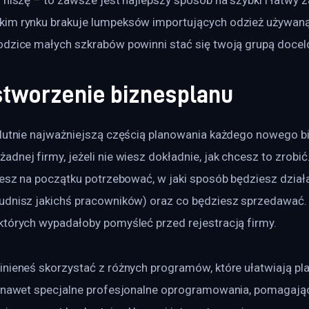
im rynku brakuje lumpeksów importujących odzież używaną d
odzice małych szkrabów powinni stać się twoją grupą docel
stworzenie biznesplanu
olutnie najważniejszą częścią planowania każdego nowego bi
dnej firmy, jeżeli nie wiesz dokładnie, jak chcesz to zrobić.
iesz na początku potrzebować, w jaki sposób będziesz dział
udnisz jakichś pracowników) oraz co będziesz sprzedawać. A
których wypadałoby pomyśleć przed rejestracją firmy.
inieneś skorzystać z różnych programów, które ułatwiają pl
ą nawet specjalne profesjonalne oprogramowania, pomagają