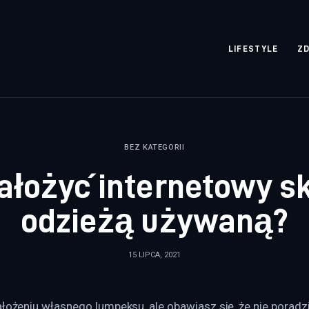
rozpisane.pl
LIFESTYLE
Z
BEZ KATEGORII
założyć internetowy sk
odzieżą używaną?
15 LIPCA, 2021
ałożeniu własnego lumpeksu, ale obawiasz się, że nie poradzi