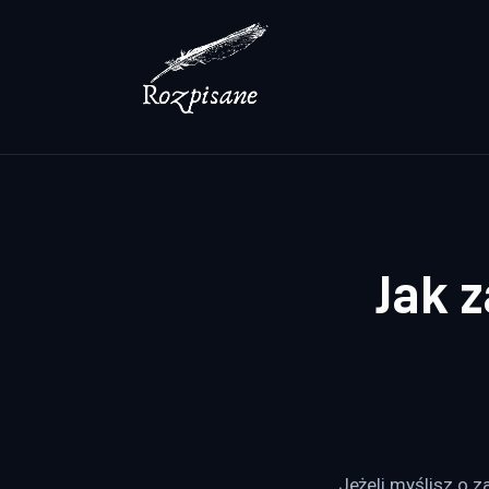
Lifestyle
Zdrowie
Uroda
Dom i ogród
Więcej
Jak 
Jeżeli myślisz o z