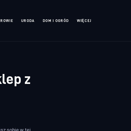
DROWIE
URODA
DOM I OGRÓD
WIĘCEJ
lep z
sz sobie w tej 