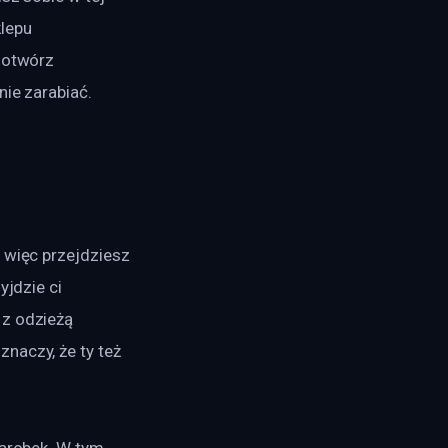
lepu 
 otwórz 
nie zarabiać.
 więc przejdziesz 
yjdzie ci 
 z odzieżą 
naczy, że ty też 
zarobek. W tym 