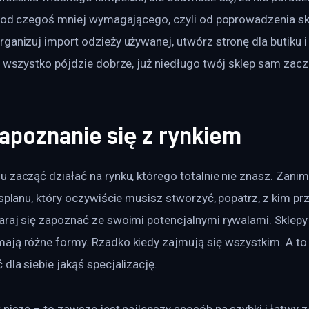
ij od czegoś mniej wymagającego, czyli od poprowadzenia sk
ganizuj import odzieży używanej, utwórz stronę dla butiku i
i wszystko pójdzie dobrze, już niedługo twój sklep sam zacz
zapoznanie się z rynkiem
 zacząć działać na rynku, którego totalnie nie znasz. Zanim
esplanu, który oczywiście musisz stworzyć, popatrz, z kim prz
araj się zapoznać ze swoimi potencjalnymi rywalami. Sklepy
ją różne formy. Rzadko kiedy zajmują się wszystkim. A to z
dla siebie jakąś specjalizację.
 niszę – to zawsze jest najlepszy sposób na szybki i łatwy 