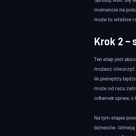
momencie na polsk
może to właśnie r
Krok 2 – 
Ten etap jest abs
możesz otworzyć ża
ile pieniędzy będz
może od razu zatr
odłamek spraw, o 
Na tym etapie pow
biznesów. Istniej