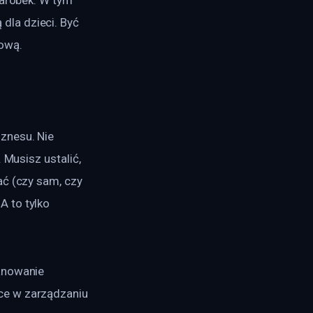
la dzieci. Być 
ową.
znesu. Nie 
 Musisz ustalić, 
ać (czy sam, czy 
 to tylko 
anowanie 
ce w zarządzaniu 