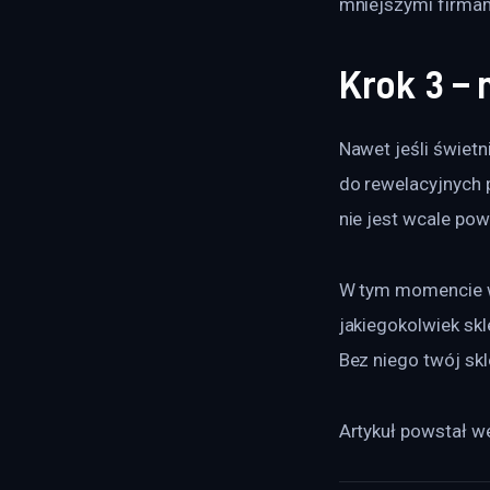
mniejszymi firmam
Krok 3 – 
Nawet jeśli świetn
do rewelacyjnych p
nie jest wcale pow
W tym momencie w
jakiegokolwiek sk
Bez niego twój skl
Artykuł powstał we