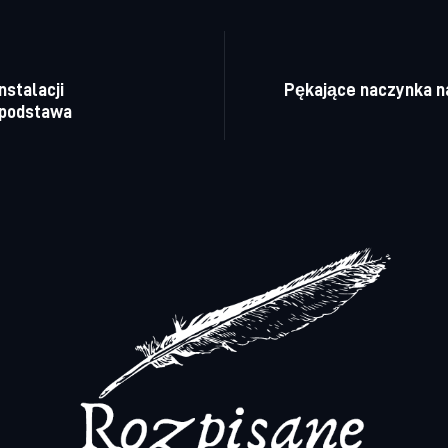
a wpisu
stalacji
Pękające naczynka na
 podstawa