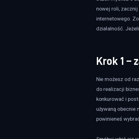
nowej roli, zaczn
internetowego. Zor
działalność. Jeżel
Krok 1 – 
Nie możesz od razu
do realizacji bizn
konkurować i post
używaną obecnie ma
powinieneś wybrać 
Spróbuj wbić się w