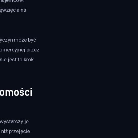
ęwzięcia na 
zyczyn może być 
omercyjnej przez 
e jest to krok 
homości
wystarczy je 
niż przejęcie 