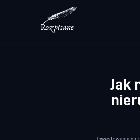
Lifestyle
Zdrowie
Uroda
Dom i ogród
Więcej
Jak 
nier
Inwestowanie na r