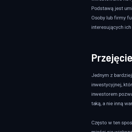
Podstawą jest umi
Osoby lub firmy f
interesujących ic
Przejęci
Jednym z bardziej
inwestycyjnej, kt
inwestorem pozwal
taką, a nie inną 
Często w ten sposó
mieści się większa