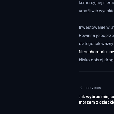
komercyjnej nieru
umożliwić wysokie
Inwestowanie w „n
Powinna je poprzed
dlatego tak ważny j
Nieruchomości in
blisko dobrej drog
Nawigacj
PREVIOUS
Jak wybrać miejsc
morzem z dzieck