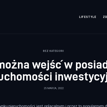
rozpisane.pl
LIFESTYLE
Z
BEZ KATEGORII
można wejść w posia
uchomości inwestycy
25 MARCA, 2022
ynku nieruchomości jest opłacalnym i przez to popularnym d