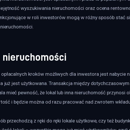
ejętność wyszukiwania nieruchomości oraz ocena rentownoś
unkcjonujące w roli inwestorów mogą w różny sposób stać s
h nieruchomości.
e nieruchomości
 opłacalnych kroków możliwych dla inwestora jest nabycie 
óra już jest użytkowana. Transakcja między dotychczasowym
a mieć pewność, że lokal lub inna nieruchomość przynosi ok
wartość i będzie można od razu pracować nad zwrotem wkład
b przechodzą z ręki do ręki lokale użytkowe, czy też budynki
 ilość lokali – wszystkie mogą już mieć użytkowników, czyli