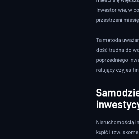
Inwestor wie, w c
przestrzeni miesię
Ta metoda uważana
dość trudna do wd
poprzedniego inwe
ratujący czyjeś f
Samodzie
inwestyc
Nieruchomością inw
kupić i tzw. skome