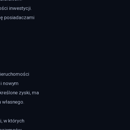
ci inwestycji. 
ię posiadaczami 
nieruchomości 
 i nowym 
reślone zyski, ma 
u własnego.
, w których 
 najemców. 