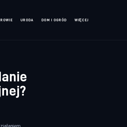
DROWIE
URODA
DOM I OGRÓD
WIĘCEJ
danie
jnej?
ziałaniem. 