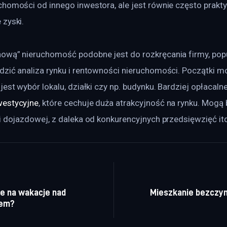
chomości od innego inwestora, ale jest równie często prakt
 zyski.
ową” nieruchomość podobne jest do rozkręcania firmy, popul
zić analiza rynku i rentowności nieruchomości. Początki mo
est wybór lokalu, działki czy np. budynku. Bardziej opłacalne
westycyjne
, które cechuje duża atrakcyjność na rynku. Mogą 
i dojazdowej, z daleka od konkurencyjnych przedsięwzięć it
a wpisu
e na wakacje nad
Mieszkanie bezczy
iem?