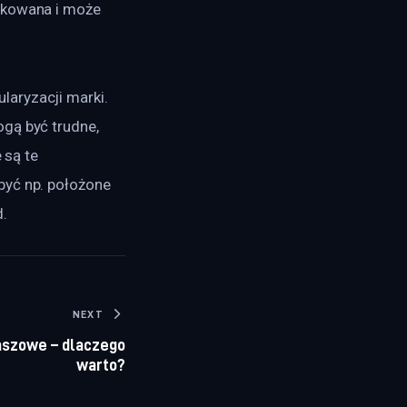
ykowana i może 
aryzacji marki. 
gą być trudne, 
 są te 
być np. położone 
d.
NEXT
nszowe – dlaczego
warto?