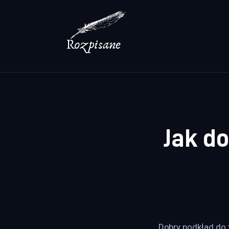
Lifestyle
Zdrowie
Uroda
Dom i ogród
Więcej
Jak do
Dobry podkład do 