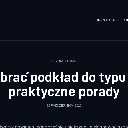
rozpisane.pl
LIFESTYLE
Z
BEZ KATEGORII
brać podkład do typu
praktyczne porady
23 PAŹDZIERNIKA, 2020
twarzy powinien jednocześnie upiększać i pielęgnować skór