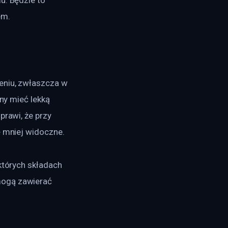
em.
eniu, zwłaszcza w 
ny mieć lekką 
prawi, że przy 
ę mniej widoczne.
których składach 
mogą zawierać 