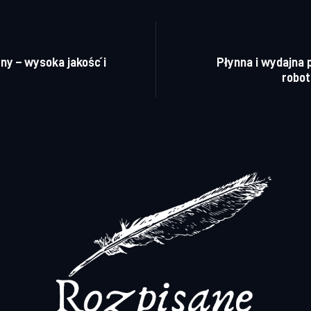
a wpisu
ny – wysoka jakość i
Płynna i wydajna
robot