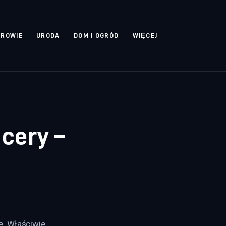
DROWIE
URODA
DOM I OGRÓD
WIĘCEJ
 cery –
ę. Właściwie 