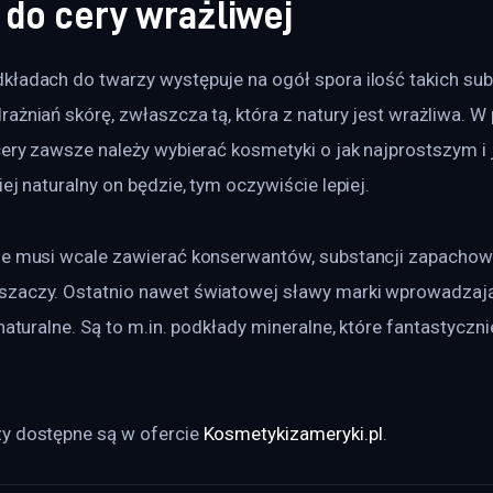
 do cery wrażliwej
ładach do twarzy występuje na ogół spora ilość takich subs
ażniań skórę, zwłaszcza tą, która z natury jest wrażliwa. W
cery zawsze należy wybierać kosmetyki o jak najprostszym i 
iej naturalny on będzie, tym oczywiście lepiej.
ie musi wcale zawierać konserwantów, substancji zapachow
zaczy. Ostatnio nawet światowej sławy marki wprowadzają
 naturalne. Są to m.in. podkłady mineralne, które fantastyczni
y dostępne są w ofercie 
Kosmetykizameryki.pl
.