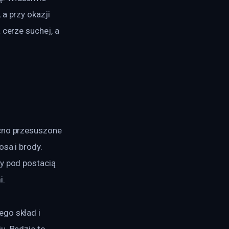
a przy okazji 
 cerze suchej, a 
ocno przesuszone 
sa i brody. 
y pod postacią 
i.
go skład i 
u. Będzie to 