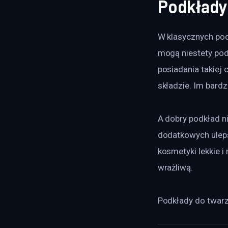
Podkłady
W klasycznych podk
mogą niestety podr
posiadania takiej 
składzie. Im bardz
A dobry podkład n
dodatkowych uleps
kosmetyki lekkie i
wrażliwą.
Podkłady do twarz