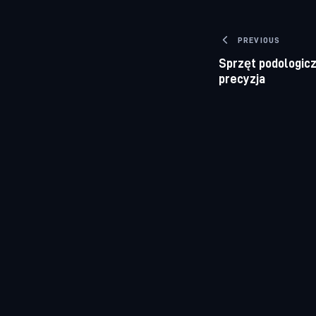
Nawigacj
PREVIOUS
Sprzęt podologicz
precyzja