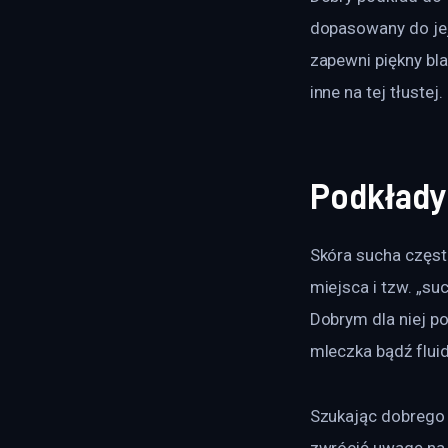
dopasowany do jej 
zapewni piękny bla
inne na tej tłuste
Podkłady
Skóra sucha częst
miejsca i tzw. „su
Dobrym dla niej po
mleczka bądź flui
Szukając dobrego 
zwrócić uwagę na t