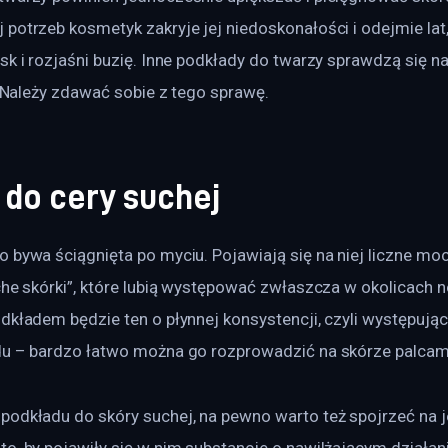
potrzeb kosmetyk zakryje jej niedoskonałości i odejmie lat, 
sk i rozjaśni buzię. Inne podkłady do twarzy sprawdzą się na
j. Należy zdawać sobie z tego sprawę.
 do cery suchej
o bywa ściągnięta po myciu. Pojawiają się na niej liczne m
che skórki”, które lubią występować zwłaszcza w okolicach no
dkładem będzie ten o płynnej konsystencji, czyli występując
du – bardzo łatwo można go rozprowadzić na skórze palcam
podkładu do skóry suchej, na pewno warto też spojrzeć na je
o, by pojawiły się w nim substancje o nawilżającym działani