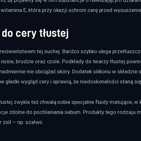
witamina E, która przy okazji ochroni cerę przed wysuszeni
do cery tłustej
przeciwieństwem tej suchej. Bardzo szybko ulega przetłuszcz
na nosie, brodzie oraz czole. Podkłady do twarzy tłustej powin
nadmiernie nie obciążać skóry. Dodatek silikonu w składzie s
e gładki wygląd cery i sprawią, że niedoskonałości staną si
łustej zwykle też chwalą sobie specjalne fluidy matujące, w 
cje zdolne do pochłaniania sebum. Produkty tego rodzaju 
 ziół – np. szałwii.