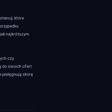
tancji, które 
 przypadku 
jak najkrótszym 
ych czy 
 do swoich ofert 
e pielęgnują skórę 