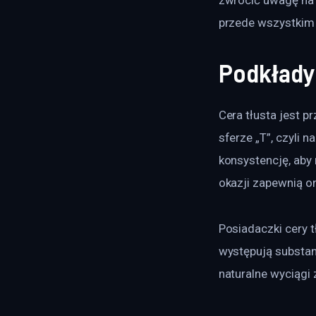
przede wszystkim 
Podkłady 
Cera tłusta jest 
sferze „T”, czyli 
konsystencję, aby 
okazji zapewnią on
Posiadaczki cery t
występują substan
naturalne wyciągi z