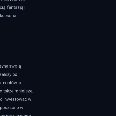
ą, fantazją i 
kcesoria 
czyna swoją 
zależy od 
teriałów, o 
o także mniejsze, 
rto inwestować w 
yposażone w 
klepu muzycznego 