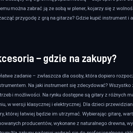
emu można zabrać ją ze sobą w plener, kojarzy się z wolności
acząć przygodę z grą na gitarze? Gdzie kupić instrument i a
akcesoria – gdzie na zakupy?
iełatwe zadanie – zwłaszcza dla osoby, która dopiero rozpo
strumentem. Na jaki instrument się zdecydować? Wszystko 
rzeb i możliwości. Na rynku dostępne są gitary z różnych ma
, w wersji klasycznej i elektrycznej. Dla dzieci przewidzian
ry, której łatwiej będzie im utrzymać. Wybierając gitarę, wa
mowanych producentów, wykonane z naturalnego drewna, w
struny.Na zakupy najlepiej wybrać się do profesjonalnego s