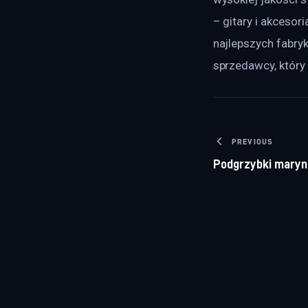
– gitary i akceso
najlepszych fabry
sprzedawcy, który
Nawigacj
PREVIOUS
Podgrzybki maryn