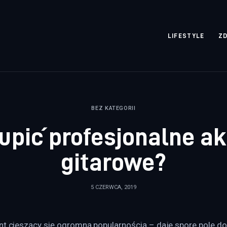
rozpisane.pl
LIFESTYLE
Z
BEZ KATEGORII
upić profesjonalne a
gitarowe?
5 CZERWCA, 2019
ent cieszący się ogromną popularnością – daje spore pole d