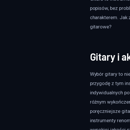
popisów, bez probl
charakterem. Jak z
gitarowe?
Gitary i 
Wybór gitary to n
przygodę z tym in
indywidualnych pot
różnym wykończeniu
poręczniejsze gita
instrumenty reno
wysokiej jakości 