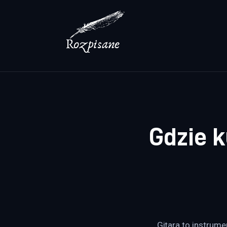
Lifestyle
Zdrowie
Uroda
Dom i ogród
Więcej
Gdzie k
Gitara to instrum