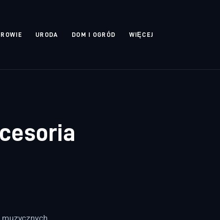
DROWIE
URODA
DOM I OGRÓD
WIĘCEJ
kcesoria
o muzycznych 