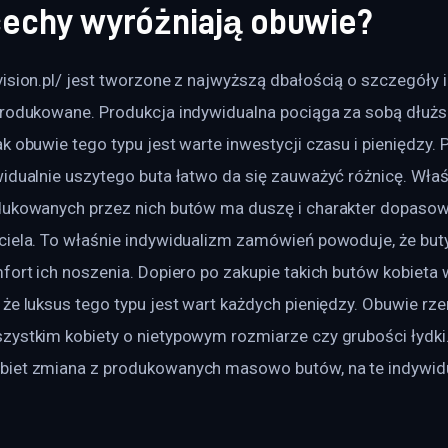
 cechy wyróżniają obuwie?
ision.pl/ jest tworzone z najwyższą dbałością o szczegóły i 
produkowane. Produkcja indywidualna pociąga za sobą dłużs
k obuwie tego typu jest warte inwestycji czasu i pieniędzy. 
idualnie uszytego buta łatwo da się zauważyć różnicę. Właśc
dukowanych przez nich butów ma duszę i charakter dopasow
ciela. To właśnie indywidualizm zamówień powoduje, że buty
fort ich noszenia. Dopiero po zakupie takich butów kobieta 
że luksus tego typu jest wart każdych pieniędzy. Obuwie rze
zystkim kobiety o nietypowym rozmiarze czy grubości łydki.
iet zmiana z produkowanych masowo butów, na te indywidu