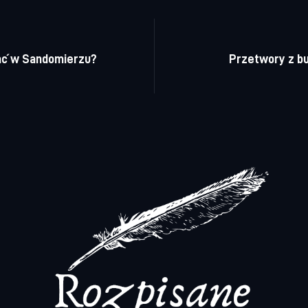
a wpisu
ać w Sandomierzu?
Przetwory z b