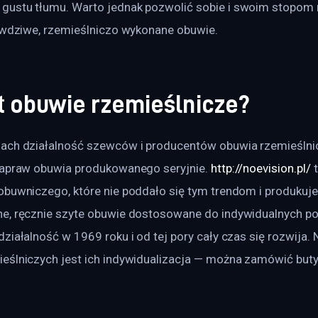
ustu tłumu. Warto jednak pozwolić sobie i swoim stopom 
rawdziwe, rzemieślniczo wykonane obuwie.
t obuwie rzemieślnicze?
ach działalność szewców i producentów obuwia rzemieślni
napraw obuwia produkowanego seryjnie. 
http://noevision.pl/
 
obuwniczego, które nie poddało się tym trendom i produkuje
e, ręcznie szyte obuwie dostosowane do indywidualnych potr
ziałalność w 1969 roku i od tej pory cały czas się rozwija. 
eślniczych jest ich indywidualizacja — można zamówić but