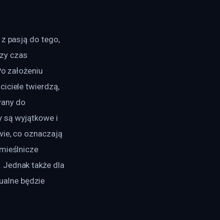
z pasją do tego, 
zy czas 
Po założeniu 
iciele twierdzą, 
any do 
 są wyjątkowe i 
wie, co oznaczają 
mieślnicze 
 Jednak także dla 
alne będzie 