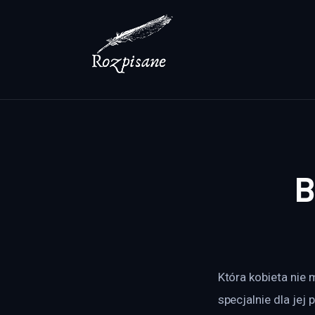
Lifestyle
Zdrowie
Uroda
Dom i ogród
Więcej
B
Która kobieta nie
specjalnie dla jej