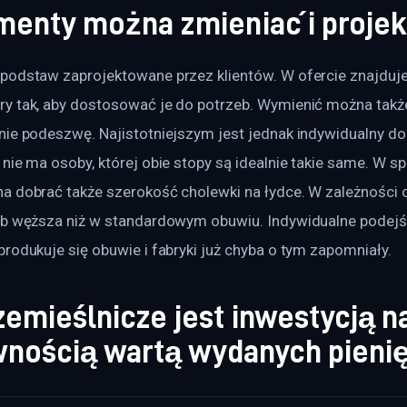
ementy można zmieniać i proje
podstaw zaprojektowane przez klientów. W ofercie znajduje
y tak, aby dostosować je do potrzeb. Wymienić można takż
nie podeszwę. Najistotniejszym jest jednak indywidualny do
nie ma osoby, której obie stopy są idealnie takie same. W s
a dobrać także szerokość cholewki na łydce. W zależności 
ub węższa niż w standardowym obuwiu. Indywidualne podejści
rodukuje się obuwie i fabryki już chyba o tym zapomniały.
emieślnicze jest inwestycją n
ewnością wartą wydanych pienię