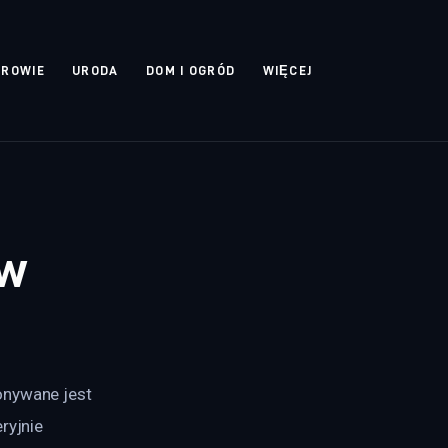
DROWIE
URODA
DOM I OGRÓD
WIĘCEJ
ów
onywane jest 
ryjnie 