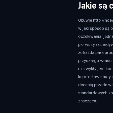
Jakie są
Obuwie http://noev
w jaki sposób są 
oczekiwania, jedna
pierwszy raz indyw
że każda para pro
przyszłego właści
niezwykły jest kom
komfortowe buty i 
docenią przede ws
standardowych kob
znacząca.