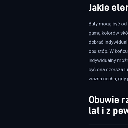
Jakie el
Buty mogą być od 
gamą kolorów skór
dobrać indywidual
obu stóp. W końcu 
indywidualny możn
być ona szersza l
ważna cecha, gdy p
Obuwie rz
lat i z p