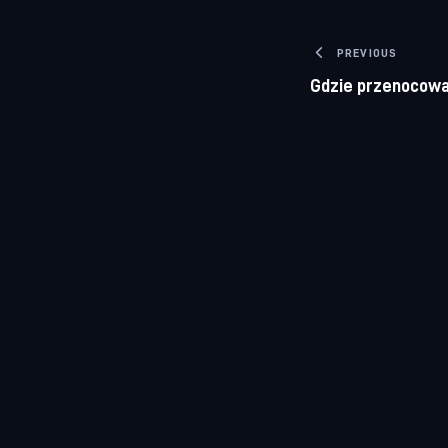
Nawigacj
PREVIOUS
Gdzie przenocow