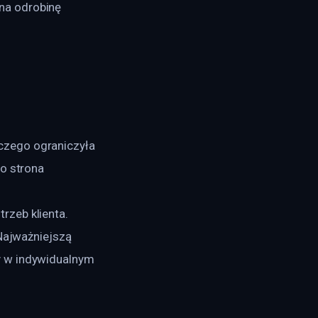
na odrobinę 
czego ograniczyła 
to strona 
 
zeb klienta. 
Najważniejszą 
y w indywidualnym 