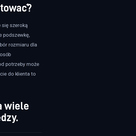
ktować?
 się szeroką 
e podszewkę, 
bór rozmiaru dla 
posób 
od potrzeby może 
e do klienta to 
a wiele
dzy.