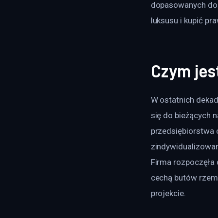
dopasowanych do g
luksusu i kupić p
Czym jes
W ostatnich dekad
się do bieżących 
przedsiębiorstwa 
zindywidualizowan
Firma rozpoczęła d
cechą butów rzemi
projekcie.