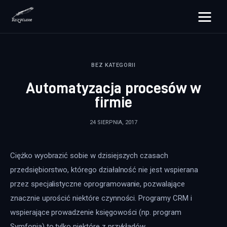
rozpisane.pl
BEZ KATEGORII
Lifestyle
Automatyzacja procesów w
Zdrowie
firmie
Uroda
24 SIERPNIA, 2017
Dom i ogród
Ciężko wyobrazić sobie w dzisiejszych czasach 
Więcej
przedsiębiorstwo, którego działalność nie jest wspierana 
przez specjalistyczne oprogramowanie, pozwalające 
znacznie uprościć niektóre czynności. Programy CRM i 
wspierające prowadzenie księgowości (np. program 
Symfonia) to tylko niektóre z przykładów.