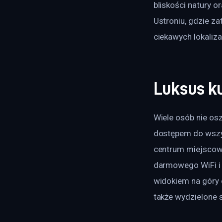
bliskości natury o
Ustroniu, gdzie za
ciekawych lokalizac
Luksus k
Wiele osób nie os
dostępem do wszys
centrum miejscow
darmowego WiFi i 
widokiem na góry 
także wydzielone s