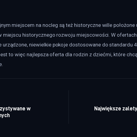
jnym miejscem na nocleg są też historyczne wille położone 
 w miejscu historycznego rozwoju miejscowości. W ofertach
 urządzone, niewielkie pokoje dostosowane do standardu 4
Jest to więc najlepsza oferta dla rodzin z dziećmi, które chc
e.
a wpisu
rzystywane w
Największe zalet
nych