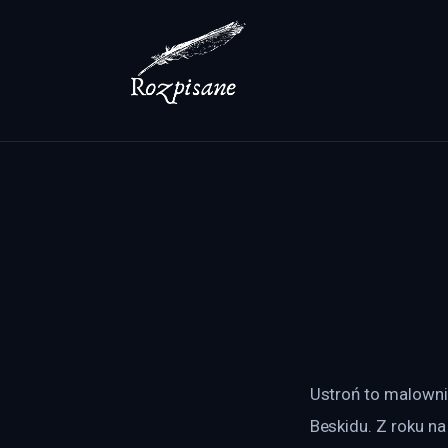
Lifestyle
Zdrowie
Uroda
Dom i ogród
Więcej
Ustroń to malown
Beskidu. Z roku na