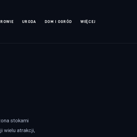
DROWIE
URODA
DOM I OGRÓD
WIĘCEJ
ona stokami 
wielu atrakcji, 