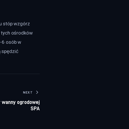
u stóp wzgórz 
 tych ośrodków 
-6 osób w 
ą spędzić 
NEXT
y wanny ogrodowej
SPA