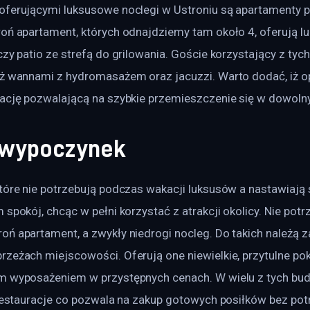
oferującymi luksusowe noclegi w Ustroniu są apartamenty p
roń apartament, których odnajdziemy tam około 4, oferują l
czy patio ze strefą do grilowania. Goście korzystający z tych
eż wannami z hydromasażem oraz jacuzzi. Warto dodać, iż o
zację pozwalającą na szybkie przemieszczenie się w dowolny
 wypoczynek
tóre nie potrzebują podczas wakacji luksusów a nastawiają 
 spokój, chcąc w pełni korzystać z atrakcji okolicy. Nie potr
ń apartament, a zwykły niedrogi nocleg. Do takich należą z
zeżach miejscowości. Oferują one niewielkie, przytulne pok
m wyposażeniem w przystępnych cenach. W wielu z tych bu
 restauracje co pozwala na zakup gotowych posiłków bez potr