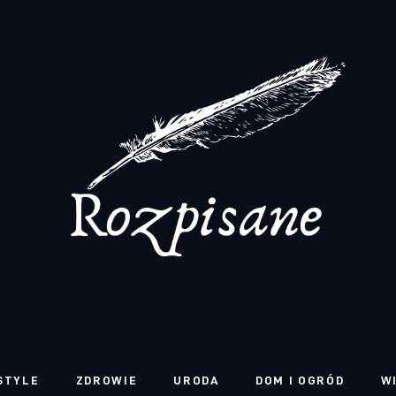
STYLE
ZDROWIE
URODA
DOM I OGRÓD
W