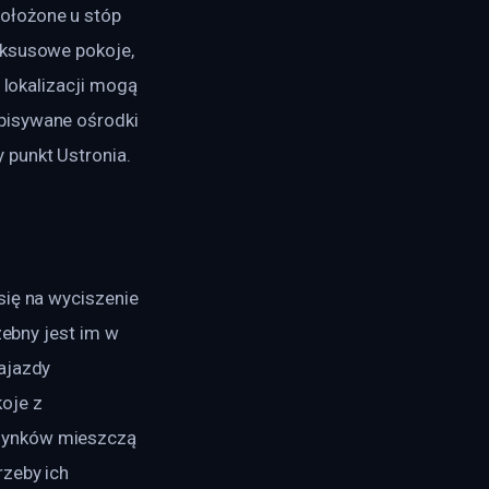
ołożone u stóp 
uksusowe pokoje, 
 lokalizacji mogą 
pisywane ośrodki 
 punkt Ustronia.
się na wyciszenie 
zebny jest im w 
ajazdy 
oje z 
dynków mieszczą 
zeby ich 