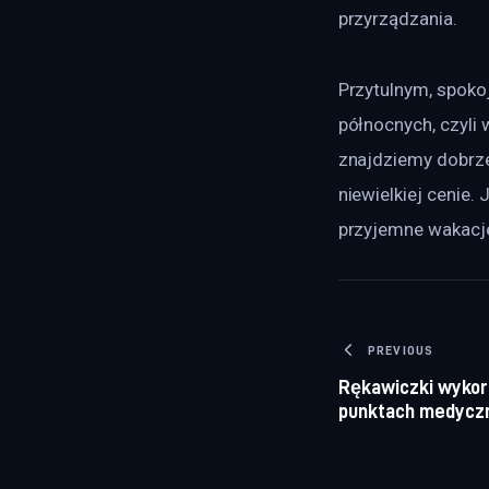
przyrządzania.
Przytulnym, spoko
północnych, czyli
znajdziemy dobrze
niewielkiej cenie. 
przyjemne wakacj
Nawigacj
PREVIOUS
Rękawiczki wyko
punktach medycz