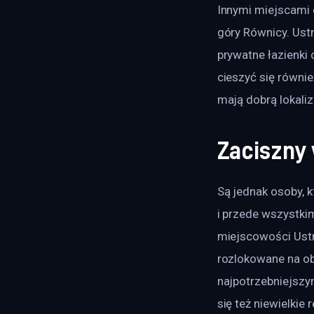
Innymi miejscami 
góry Równicy. Ust
prywatne łazienki 
cieszyć się równi
mają dobrą lokali
Zaciszny
Są jednak osoby, k
i przede wszystkim
miejscowości Ustro
rozlokowane na obr
najpotrzebniejszy
się też niewielkie