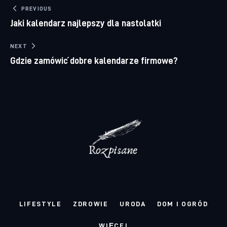
Nawigacja wpisu
PREVIOUS
Jaki kalendarz najlepszy dla nastolatki
NEXT
Gdzie zamówić dobre kalendarze firmowe?
LIFESTYLE
ZDROWIE
URODA
DOM I OGRÓD
WIĘCEJ