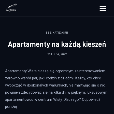
rozpisane.pl
BEZ KATEGORII
Lifestyle
Apartamenty na każdą kieszeń
Zdrowie
25 LIPCA, 2022
Uroda
Apartamenty Wisła cieszą się ogromnym zainteresowaniem 
Dom i ogród
zarówno wśród par, jak i rodzin z dziećmi. Każdy, kto chce 
Więcej
wypocząć w doskonałych warunkach, nie martwiąc się o nic, 
powinien zdecydować się na kilka dni w pięknym, luksusowym 
apartamentowcu w centrum Wisły. Dlaczego? Odpowiedź 
poniżej.