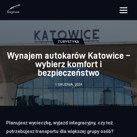
rozpisane.pl
Lifestyle
TURYSTYKA
Wynajem autokarów Katowice –
Zdrowie
wybierz komfort i
bezpieczeństwo
Uroda
1 GRUDNIA, 2024
Dom i ogród
Więcej
Planujesz wycieczkę, wyjazd integracyjny, czy też 
potrzebujesz transportu dla większej grupy osób? 