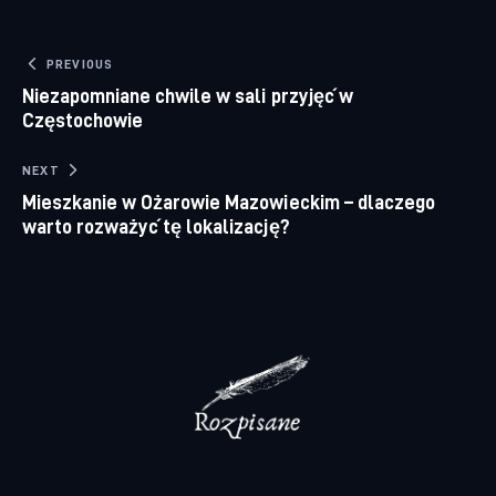
Nawigacja wpisu
PREVIOUS
Niezapomniane chwile w sali przyjęć w
Częstochowie
NEXT
Mieszkanie w Ożarowie Mazowieckim – dlaczego
warto rozważyć tę lokalizację?