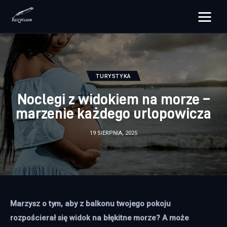
rozpisane.pl
Lifestyle
TURYSTYKA
Zdrowie
Noclegi z widokiem na morze –
marzenie każdego urlopowicza
Uroda
19 SIERPNIA, 2025
Dom i ogród
Więcej
Marzysz o tym, aby z balkonu twojego pokoju 
rozpościerał się widok na błękitne morze? A może 