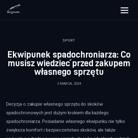
rozpisane.pl
SPORT
Lifestyle
Ekwipunek spadochroniarza: Co
Zdrowie
musisz wiedzieć przed zakupem
własnego sprzętu
Uroda
5 MARCA, 2024
Dom i ogród
Więcej
Decyzja o zakupie własnego sprzętu do skoków 
spadochronowych jest dużym krokiem dla każdego 
spadochroniarza. Posiadanie własnego ekwipunku nie tylko 
zwiększa komfort i bezpieczeństwo skoków, ale także 