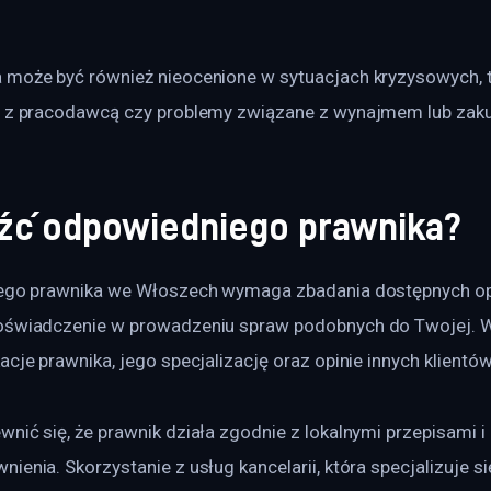
 może być również nieocenione w sytuacjach kryzysowych, t
y z pracodawcą czy problemy związane z wynajmem lub zak
eźć odpowiedniego prawnika?
iego prawnika we Włoszech wymaga zbadania dostępnych opc
oświadczenie w prowadzeniu spraw podobnych do Twojej. Wa
acje prawnika, jego specjalizację oraz opinie innych klientów
nić się, że prawnik działa zgodnie z lokalnymi przepisami i
ienia. Skorzystanie z usług kancelarii, która specjalizuje s