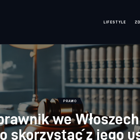
rozpisane.pl
LIFESTYLE
Z
PRAWO
 prawnik we Włoszech 
o skorzystać z jego u