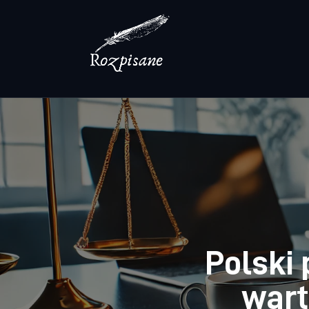
Lifestyle
Zdrowie
Uroda
Dom i ogród
Więcej
Polski
wart