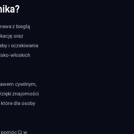
nika?
rawa z biegłą 
kację oraz 
by i oczekiwania 
lsko-włoskich 
rawem cywilnym, 
Dzięki znajomości 
które dla osoby 
 pomóc Ci w 