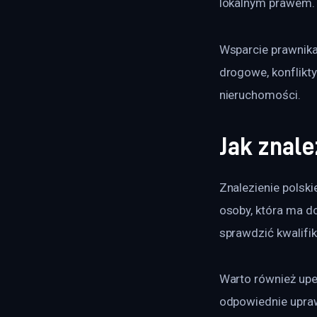
lokalnym prawem.
Wsparcie prawnika
drogowe, konflikt
nieruchomości.
Jak znal
Znalezienie polsk
osoby, która ma d
sprawdzić kwalifik
Warto również upew
odpowiednie uprawn