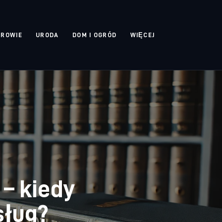
DROWIE
URODA
DOM I OGRÓD
WIĘCEJ
– kiedy
sług?