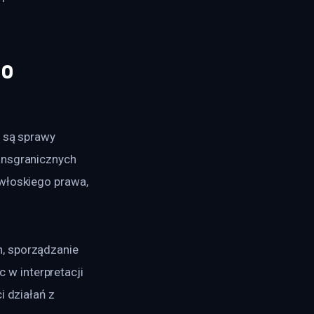
go
 są sprawy 
ansgranicznych 
włoskiego prawa, 
, sporządzanie 
w interpretacji 
i działań z 