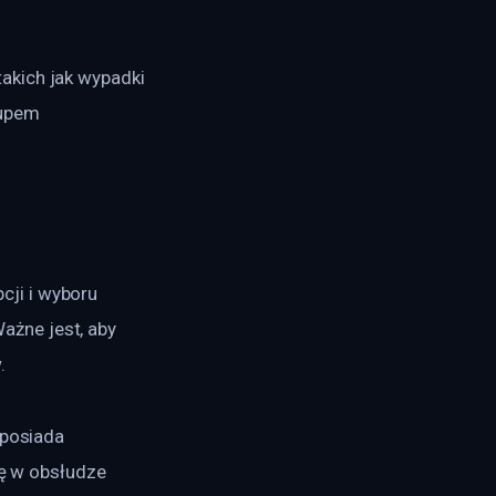
akich jak wypadki 
upem 
ji i wyboru 
żne jest, aby 
.
 posiada 
ię w obsłudze 