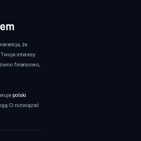
iem
arancja, że 
woje interesy. 
równo finansowo, 
eruje 
polski 
ogą Ci rozwiązać 