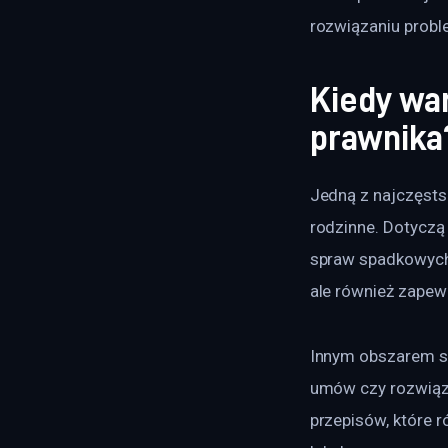
rozwiązaniu probl
Kiedy war
prawnika
Jedną z najczęstsz
rodzinne. Dotyczą
spraw spadkowych.
ale również zapewn
Innym obszarem są
umów czy rozwiązy
przepisów, które r