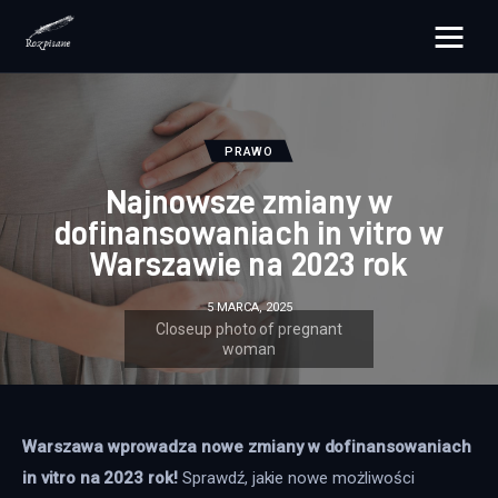
rozpisane.pl
Lifestyle
PRAWO
Najnowsze zmiany w
Zdrowie
dofinansowaniach in vitro w
Warszawie na 2023 rok
Uroda
5 MARCA, 2025
Dom i ogród
Więcej
Warszawa wprowadza nowe zmiany w dofinansowaniach 
in vitro na 2023 rok!
 Sprawdź, jakie nowe możliwości 