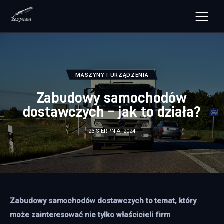
rozpisane.pl
Lifestyle
MASZYNY I URZĄDZENIA
Zdrowie
Zabudowy samochodów
dostawczych – jak to działa?
Uroda
23 SIERPNIA, 2024
Dom i ogród
Więcej
Zabudowy samochodów dostawczych to temat, który 
może zainteresować nie tylko właścicieli firm 