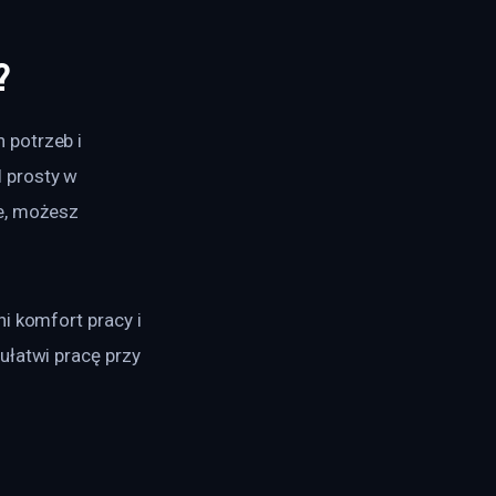
?
 potrzeb i 
 prosty w 
e, możesz 
i komfort pracy i 
ułatwi pracę przy 