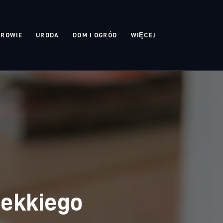
DROWIE
URODA
DOM I OGRÓD
WIĘCEJ
lekkiego