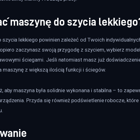
ać maszynę do szycia lekkiego
szycia lekkiego powinien zależeć od Twoich indywidualnych
dopiero zaczynasz swoją przygodę z szyciem, wybierz model
awowymi ściegami. Jeśli natomiast masz już doświadczeni
 maszynę z większą ilością funkcji i ściegów.
, aby maszyna była solidnie wykonana i stabilna – to zapewn
ządzenia. Przyda się również podświetlenie robocze, które 
u.
wanie