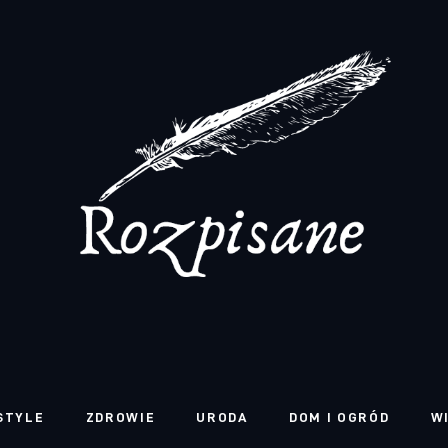
STYLE
ZDROWIE
URODA
DOM I OGRÓD
W