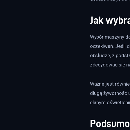
Jak wybr
Wybór maszyny do 
oczekiwań. Jeśli 
obsłudze, z podst
zdecydować się na
Ważne jest również
długą żywotność ur
słabym oświetleni
Podsumo