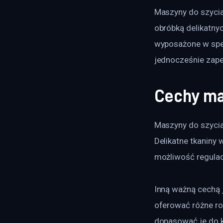
Maszyny do szycia 
obróbką delikatnyc
wyposażone w specj
jednocześnie zape
Cechy ma
Maszyny do szycia
Delikatne tkaniny 
możliwość regulacj
Inną ważną cechą 
oferować różne ro
dopasować je do ko