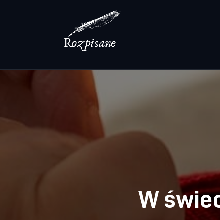
Lifestyle
Zdrowie
Uroda
Dom i ogród
Więcej
W świec