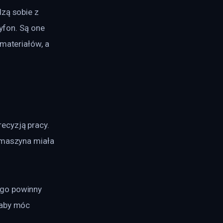
zą sobie z 
yfon. Są one 
materiałów, a 
ecyzją pracy. 
 maszyna miała 
ego powinny 
 aby móc 