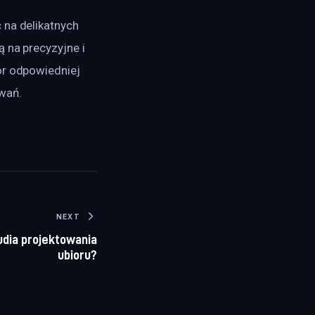
 na delikatnych 
 na precyzyjne i 
ór odpowiedniej 
wań.
NEXT
udia projektowania
ubioru?