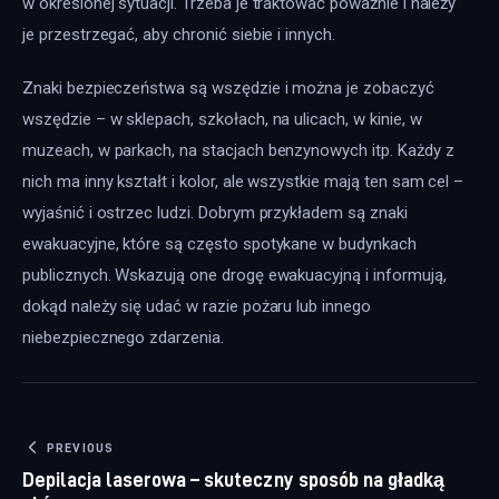
w określonej sytuacji. Trzeba je traktować poważnie i należy 
je przestrzegać, aby chronić siebie i innych.
Znaki bezpieczeństwa są wszędzie i można je zobaczyć 
wszędzie – w sklepach, szkołach, na ulicach, w kinie, w 
muzeach, w parkach, na stacjach benzynowych itp. Każdy z 
nich ma inny kształt i kolor, ale wszystkie mają ten sam cel – 
wyjaśnić i ostrzec ludzi. Dobrym przykładem są znaki 
ewakuacyjne, które są często spotykane w budynkach 
publicznych. Wskazują one drogę ewakuacyjną i informują, 
dokąd należy się udać w razie pożaru lub innego 
niebezpiecznego zdarzenia.
Nawigacja wpisu
PREVIOUS
Depilacja laserowa – skuteczny sposób na gładką