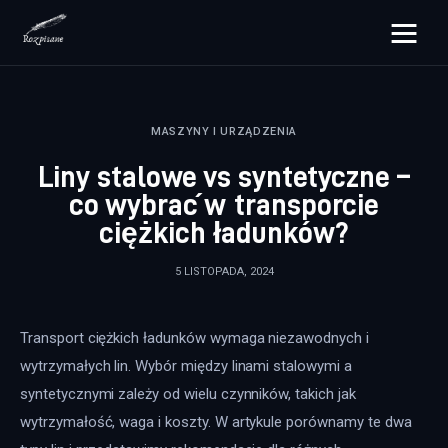
rozpisane.pl
MASZYNY I URZĄDZENIA
Lifestyle
Liny stalowe vs syntetyczne –
Zdrowie
co wybrać w transporcie
ciężkich ładunków?
Uroda
5 LISTOPADA, 2024
Dom i ogród
Więcej
Transport ciężkich ładunków wymaga niezawodnych i 
wytrzymałych lin. Wybór między linami stalowymi a 
syntetycznymi zależy od wielu czynników, takich jak 
wytrzymałość, waga i koszty. W artykule porównamy te dwa 