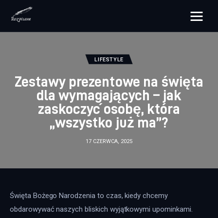
rozpisane.pl
LIFESTYLE
Lifestyle
Zestawy prezentowe na święta
Zdrowie
dla wymagających – jak
zaskoczyć osobę, która
Uroda
„wszystko już ma”?
Dom i ogród
17 CZERWCA, 2025
Więcej
Święta Bożego Narodzenia to czas, kiedy chcemy 
obdarowywać naszych bliskich wyjątkowymi upominkami. 