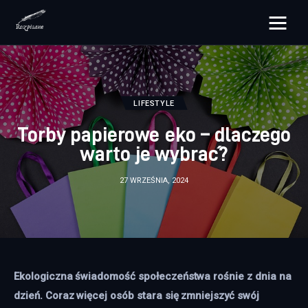
rozpisane.pl
Lifestyle
LIFESTYLE
Zdrowie
Torby papierowe eko – dlaczego
warto je wybrać?
Uroda
27 WRZEŚNIA, 2024
Dom i ogród
Więcej
Ekologiczna świadomość społeczeństwa rośnie z dnia na 
dzień. Coraz więcej osób stara się zmniejszyć swój 