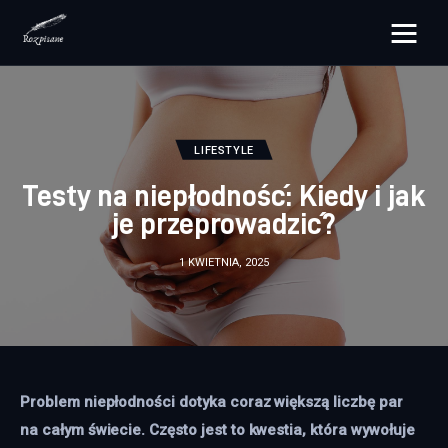
rozpisane.pl
Lifestyle
LIFESTYLE
Zdrowie
Testy na niepłodność: Kiedy i jak
je przeprowadzić?
Uroda
1 KWIETNIA, 2025
Dom i ogród
Więcej
Problem niepłodności dotyka coraz większą liczbę par 
na całym świecie. Często jest to kwestia, która wywołuje 