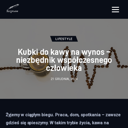
rozpisane.pl
Lifestyle
LIFESTYLE
Kubki do kawy na wynos –
Zdrowie
niezbędnik współczesnego
człowieka
Uroda
21 GRUDNIA, 2024
Dom i ogród
Więcej
Żyjemy w ciągłym biegu. Praca, dom, spotkania – zawsze 
gdzieś się spieszymy. W takim trybie życia, kawa na 