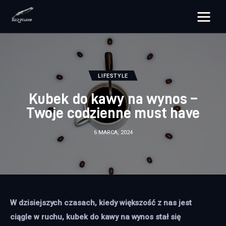
rozpisane.pl
Lifestyle
LIFESTYLE
Zdrowie
Kubek do kawy na wynos –
Twoje codzienne must have
Uroda
6 MARCA, 2024
Dom i ogród
Więcej
W dzisiejszych czasach, kiedy większość z nas jest 
ciągle w ruchu, kubek do kawy na wynos stał się 