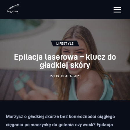
rozpisane.pl
Lifestyle
LIFESTYLE
Zdrowie
Epilacja laserowa – klucz do
gładkiej skóry
Uroda
22 LISTOPADA, 2023
Dom i ogród
Więcej
Marzysz o gładkiej skórze bez konieczności ciągłego 
sięgania po maszynkę do golenia czy wosk? Epilacja 