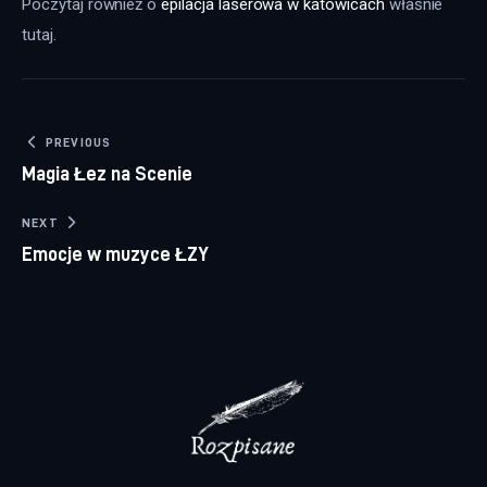
Poczytaj również o 
epilacja laserowa w katowicach
 właśnie 
tutaj. 
Nawigacja wpisu
PREVIOUS
Magia Łez na Scenie
NEXT
Emocje w muzyce ŁZY