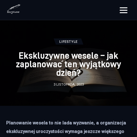
rozpisane.pl
Lifestyle
LIFESTYLE
Ekskluzywne wesele – jak
Zdrowie
zaplanować ten wyjątkowy
dzień?
Uroda
3 LISTOPADA, 2023
Dom i ogród
Więcej
Planowanie wesela to nie lada wyzwanie, a organizacja 
ekskluzywnej uroczystości wymaga jeszcze większego 