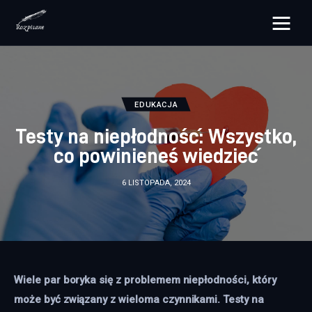
rozpisane.pl
Lifestyle
EDUKACJA
Zdrowie
Testy na niepłodność: Wszystko,
co powinieneś wiedzieć
Uroda
6 LISTOPADA, 2024
Dom i ogród
Więcej
Wiele par boryka się z problemem niepłodności, który 
może być związany z wieloma czynnikami. Testy na 