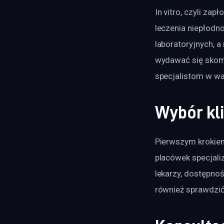
In vitro, czyli za
leczenia niepłodn
laboratoryjnych, 
wydawać się skom
specjalistom w wa
Wybór kl
Pierwszym krokiem
placówek specjali
lekarzy, dostępno
również sprawdzić