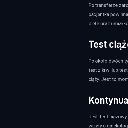
Po transferze zar
pacjentka powinna
dietę oraz umiark
Test cią
Po około dwóch ty
test z krwi lub te
ciąży. Jest to mome
Kontynua
Jeśli test ciążowy
wizyty u ginekolo