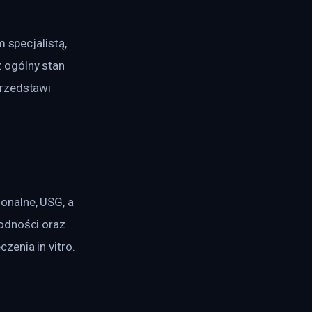
 specjalistą, 
 ogólny stan 
rzedstawi 
nalne, USG, a 
odności oraz 
enia in vitro.