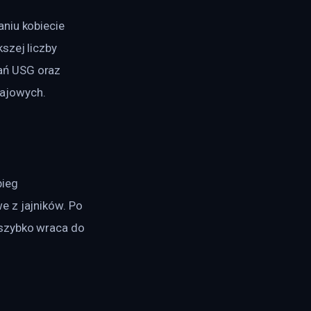
niu kobiecie 
szej liczby 
ań USG oraz 
jajowych.
ieg 
 z jajników. Po 
szybko wraca do 