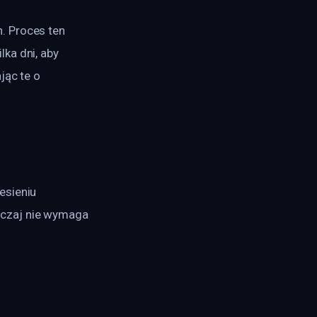
. Proces ten 
ka dni, aby 
jąc te o 
esieniu 
yczaj nie wymaga 