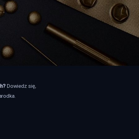
ch?
 Dowiedz się, 
arodka. 