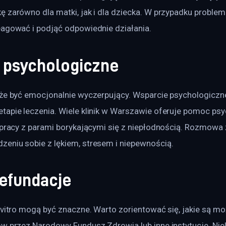
ę zarówno dla matki, jak i dla dziecka. W przypadku problem
eagować i podjąć odpowiednie działania.
 psychologiczne
oże być emocjonalnie wyczerpujący. Wsparcie psychologiczne
tapie leczenia. Wiele klinik w Warszawie oferuje pomoc psy
 pracy z parami borykającymi się z niepłodnością. Rozmowa z
eniu sobie z lękiem, stresem i niepewnością.
refundacje
 vitro mogą być znaczne. Warto zorientować się, jakie są mo
w przez Narodowy Fundusz Zdrowia lub inne instytucje. Niekt