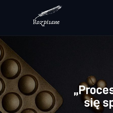
Lifestyle
Zdrowie
Uroda
Dom i ogród
Więcej
„Proces
się 