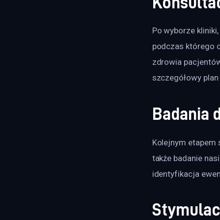
Konsulta
Po wyborze kliniki
podczas którego o
zdrowia pacjentów
szczegółowy plan 
Badania 
Kolejnym etapem s
także badanie nas
identyfikacja ewe
Stymulac