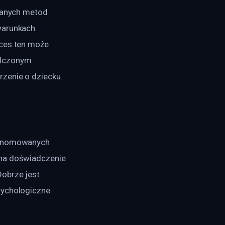
owanych metod 
warunkach 
oces ten może 
adczonym 
rzenie o dziecku.
 renomowanych 
 na doświadczenie 
obrze jest 
sychologiczne.