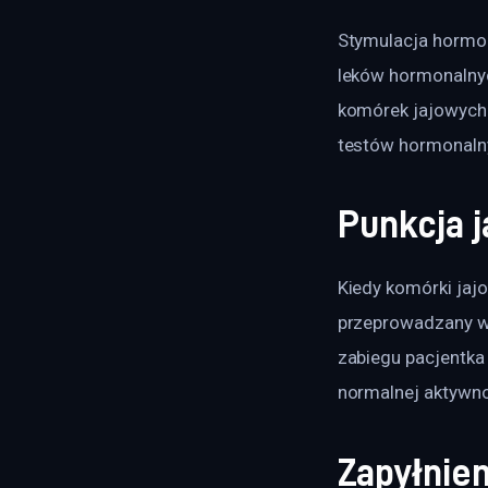
Stymulacja hormona
leków hormonalnych
komórek jajowych.
testów hormonalny
Punkcja j
Kiedy komórki jajo
przeprowadzany w 
zabiegu pacjentka
normalnej aktywno
Zapyłnie