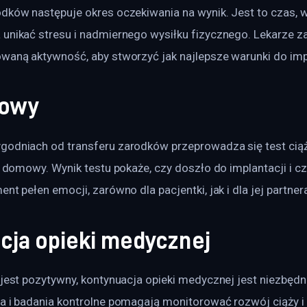
odków następuje okres oczekiwania na wynik. Jest to czas, 
 unikać stresu i nadmiernego wysiłku fizycznego. Lekarze z
owaną aktywność, aby stworzyć jak najlepsze warunki do imp
żowy
godniach od transferu zarodków przeprowadza się test cią
st domowy. Wynik testu pokaże, czy doszło do implantacji i cz
nt pełen emocji, zarówno dla pacjentki, jak i dla jej partner
cja opieki medycznej
 jest pozytywny, kontynuacja opieki medycznej jest niezbędn
ga i badania kontrolne pomagają monitorować rozwój ciąży i