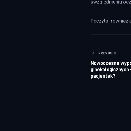
uwzględnieniu oc
Poczytaj również o
Nawigacj
PREVIOUS
Nowoczesne wypo
ginekologicznych 
pacjentek?