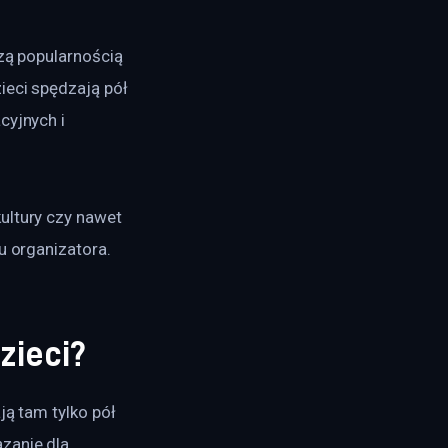
zą popularnością 
ieci spędzają pół 
cyjnych i 
ultury czy nawet 
u organizatora. 
zieci?
ją tam tylko pół 
zanie dla 