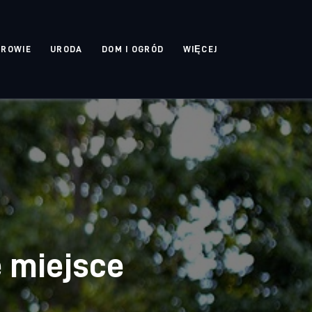
DROWIE
URODA
DOM I OGRÓD
WIĘCEJ
e miejsce