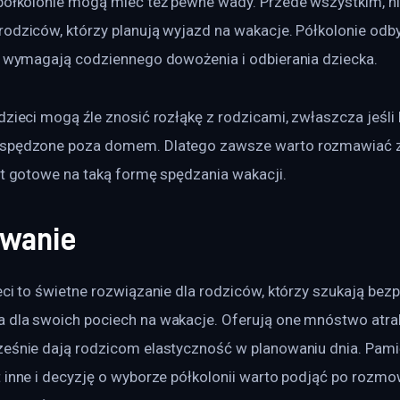
 półkolonie mogą mieć też pewne wady. Przede wszystkim, n
rodziców, którzy planują wyjazd na wakacje. Półkolonie odb
 i wymagają codziennego dowożenia i odbierania dziecka.
dzieci mogą źle znosić rozłąkę z rodzicami, zwłaszcza jeśli 
 spędzone poza domem. Dlatego zawsze warto rozmawiać z 
st gotowe na taką formę spędzania wakacji.
wanie
eci to świetne rozwiązanie dla rodziców, którzy szukają bezp
 dla swoich pociech na wakacje. Oferują one mnóstwo atrakc
ześnie dają rodzicom elastyczność w planowaniu dnia. Pamię
 inne i decyzję o wyborze półkolonii warto podjąć po rozmow