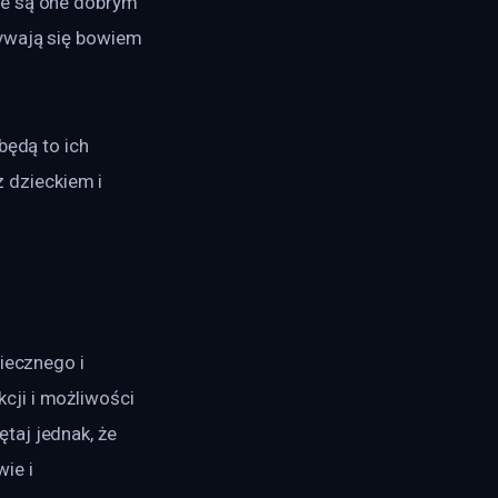
ie są one dobrym 
ywają się bowiem 
będą to ich 
dzieckiem i 
iecznego i 
ji i możliwości 
taj jednak, że 
ie i 