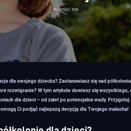
26 LUTEGO, 2025
acje dla swojego dziecka? Zastanawiasz się nad półkoloniami
bre rozwiązanie? W tym artykule dowiesz się wszystkiego, 
niach dla dzieci – od zalet po potencjalne wady. Przygotuj 
 pomogą Ci podjąć najlepszą decyzję dla Twojego malucha!
ółkolonie dla dzieci?