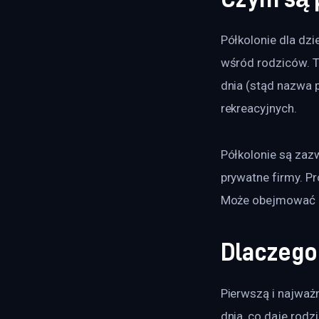
Półkolonie dla dzi
wśród rodziców. To
dnia (stąd nazwa p
rekreacyjnych. 
Półkolonie są zazw
prywatne firmy. Pr
Może obejmować za
Dlaczego 
Pierwszą i najważn
dnia, co daje rod