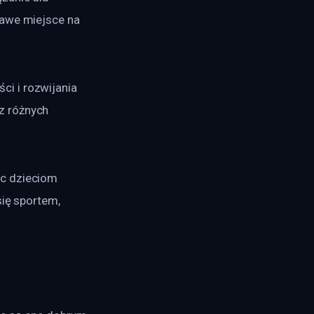
kawe miejsce na 
i i rozwijania 
z różnych 
c dzieciom 
się sportem, 