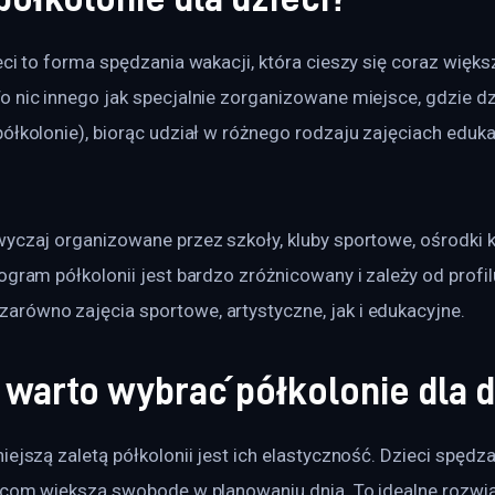
eci to forma spędzania wakacji, która cieszy się coraz więks
 nic innego jak specjalnie zorganizowane miejsce, gdzie dz
ółkolonie), biorąc udział w różnego rodzaju zajęciach eduka
yczaj organizowane przez szkoły, kluby sportowe, ośrodki k
ogram półkolonii jest bardzo zróżnicowany i zależy od profil
równo zajęcia sportowe, artystyczne, jak i edukacyjne. 
warto wybrać półkolonie dla d
iejszą zaletą półkolonii jest ich elastyczność. Dzieci spędza
zicom większą swobodę w planowaniu dnia. To idealne rozwią