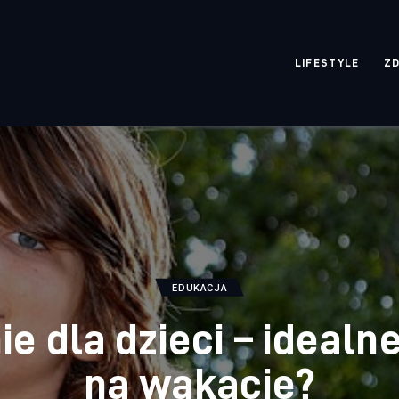
rozpisane.pl
LIFESTYLE
Z
EDUKACJA
ie dla dzieci – idealn
na wakacje?