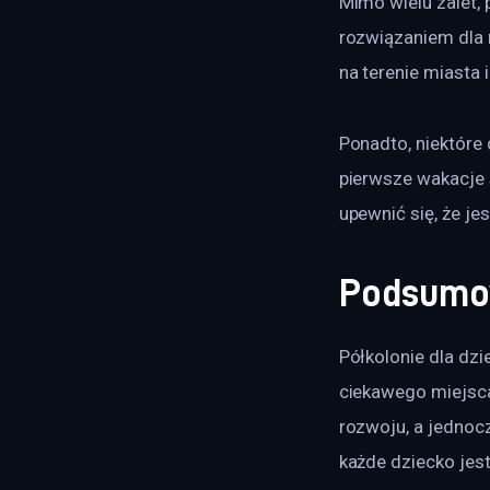
Mimo wielu zalet,
rozwiązaniem dla 
na terenie miasta
Ponadto, niektóre 
pierwsze wakacje
upewnić się, że je
Podsumo
Półkolonie dla dzi
ciekawego miejsca
rozwoju, a jednoc
każde dziecko jest