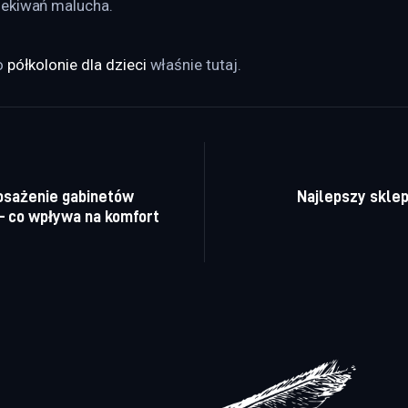
zekiwań malucha.
 
półkolonie dla dzieci
 właśnie tutaj. 
a wpisu
sażenie gabinetów
Najlepszy sklep
– co wpływa na komfort