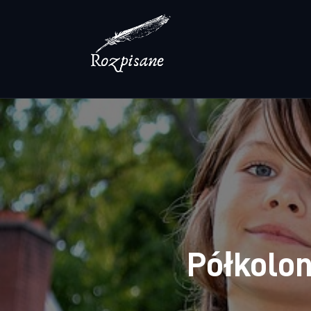
Lifestyle
Zdrowie
Uroda
Dom i ogród
Więcej
Półkolon