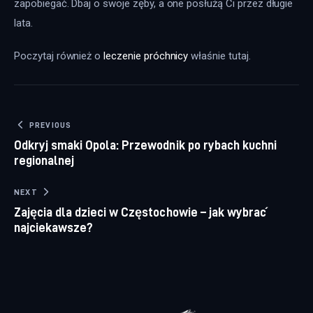
zapobiegać. Dbaj o swoje zęby, a one posłużą Ci przez długie 
lata.
Poczytaj również o 
leczenie próchnicy
 właśnie tutaj. 
Nawigacja wpisu
PREVIOUS
Odkryj smaki Opola: Przewodnik po rybach kuchni
regionalnej
NEXT
Zajęcia dla dzieci w Częstochowie – jak wybrać
najciekawsze?