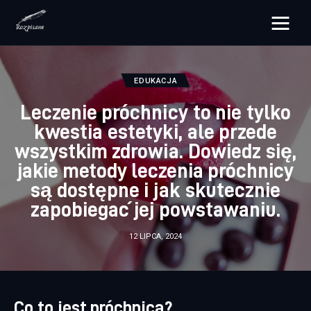
rozpisane.pl
EDUKACJA
Lifestyle
Leczenie próchnicy to nie tylko
kwestia estetyki, ale przede
Zdrowie
wszystkim zdrowia. Dowiedz się,
Uroda
jakie metody leczenia próchnicy
są dostępne i jak skutecznie
Dom i ogród
zapobiegać jej powstawaniu.
Więcej
12 LIPCA, 2024
Co to jest próchnica?