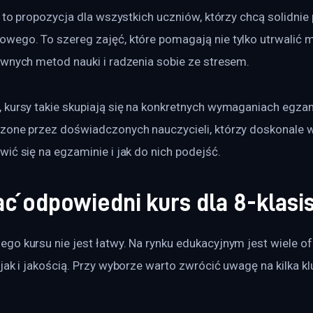
y to propozycja dla wszystkich uczniów, którzy chcą solidnie
ego. To szereg zajęć, które pomagają nie tylko utrwalić mat
wnych metod nauki i radzenia sobie ze stresem. 
 kursy takie skupiają się na konkretnych wymaganiach egza
zone przez doświadczonych nauczycieli, którzy doskonale wi
ić się na egzaminie i jak do nich podejść. 
ć odpowiedni kurs dla 8-klasi
o kursu nie jest łatwy. Na rynku edukacyjnym jest wiele ofer
jak i jakością. Przy wyborze warto zwrócić uwagę na kilka k