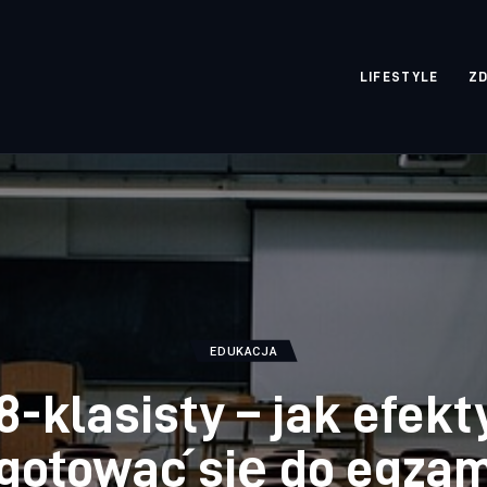
rozpisane.pl
LIFESTYLE
Z
EDUKACJA
8-klasisty – jak efek
gotować się do egza