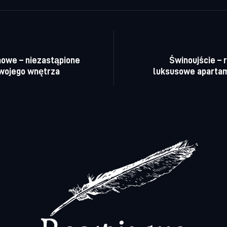
a wpisu
owe – niezastąpione
Świnoujście – r
Twojego wnętrza
luksusowe aparta