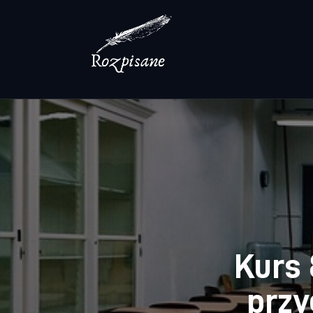
Lifestyle
Zdrowie
Uroda
Dom i ogród
Więcej
Kurs 
przy