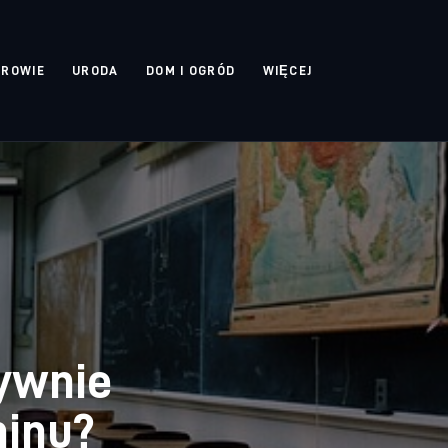
DROWIE
URODA
DOM I OGRÓD
WIĘCEJ
tywnie
minu?