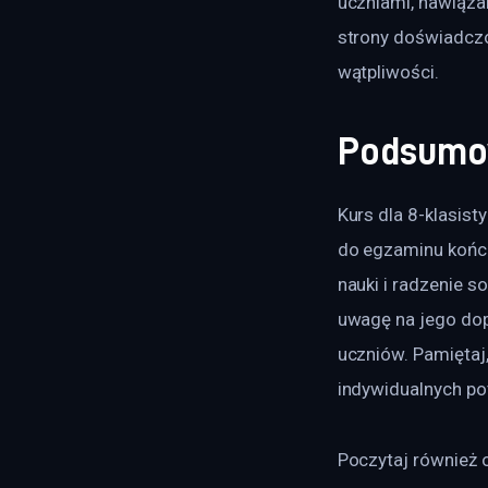
uczniami, nawiązan
strony doświadczon
wątpliwości.
Podsumo
Kurs dla 8-klasist
do egzaminu końco
nauki i radzenie s
uwagę na jego dop
uczniów. Pamiętaj
indywidualnych po
Poczytaj również o