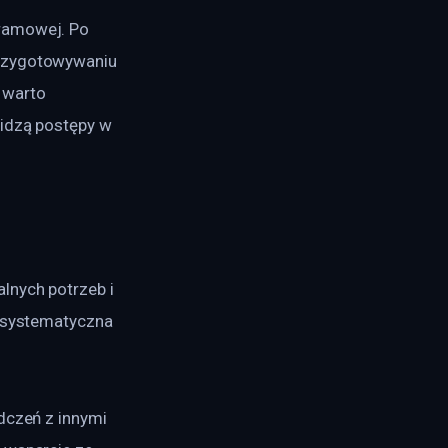
ramowej. Po 
przygotowywaniu 
 warto 
widzą postępy w 
lnych potrzeb i 
y systematyczna 
dczeń z innymi 