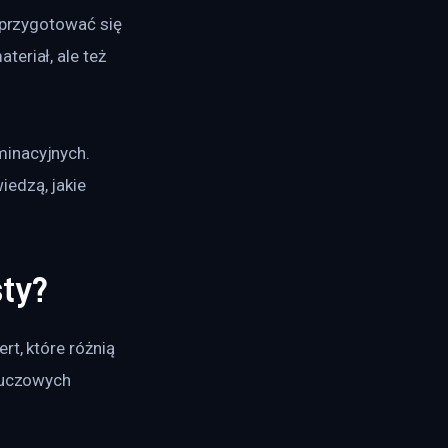
 przygotować się 
eriał, ale też 
minacyjnych. 
edzą, jakie 
sty?
t, które różnią 
luczowych 