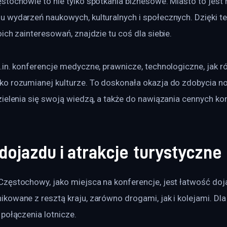
tochowie to nie tylko spotkania biznesowe. Miasto to jest 
 wydarzeń naukowych, kulturalnych i społecznych. Dzięki te
ich zainteresowań, znajdzie tu coś dla siebie. 
in. konferencje medyczne, prawnicze, technologiczne, jak r
o rozumianej kulturze. To doskonała okazja do zdobycia n
ielenia się swoją wiedzą, a także do nawiązania cennych ko
ojazdu i atrakcje turystyczne
zęstochowy, jako miejsca na konferencje, jest łatwość doja
owane z resztą kraju, zarówno drogami, jak i kolejami. Dla
połączenia lotnicze. 