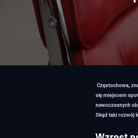
 Częstochowa, znana przede wszystkim z Jasnej Góry, w ostatnich latach coraz częściej staje 
się miejscem spot
nowoczesnych obie
Skąd taki rozwój
Wzrost p