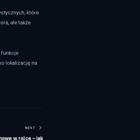
ystycznych, które 
a, ale także 
funkcje 
o lokalizację na 
NEXT
owe w rolce – jak