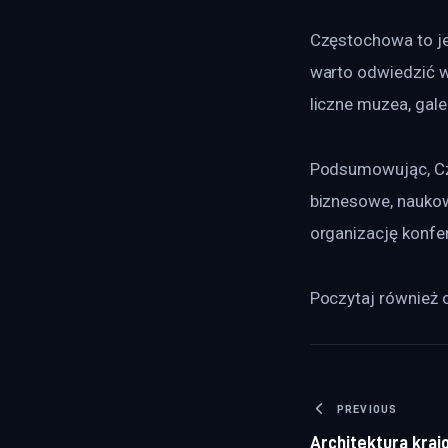
Częstochowa to jed
warto odwiedzić w
liczne muzea, galer
Podsumowując, Czę
biznesowe, naukowe
organizację konfer
Poczytaj również o
Nawigacj
PREVIOUS
Architektura kraj