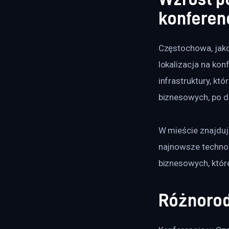
konferenc
Częstochowa, jako 
lokalizacja na kon
infrastruktury, kt
biznesowych, po d
W mieście znajduj
najnowsze technol
biznesowych, któr
Różnorod