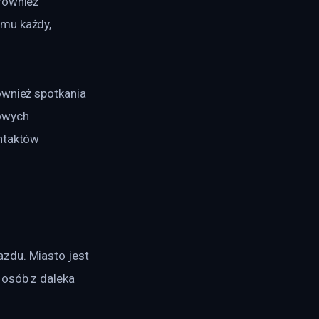
również 
mu każdy, 
ównież spotkania 
owych 
ntaktów 
zdu. Miasto jest 
 osób z daleka 