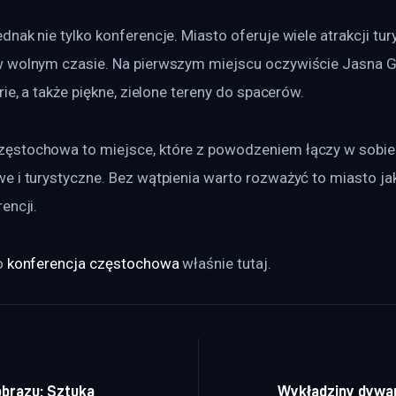
nak nie tylko konferencje. Miasto oferuje wiele atrakcji tur
 wolnym czasie. Na pierwszym miejscu oczywiście Jasna Gór
ie, a także piękne, zielone tereny do spacerów. 
stochowa to miejsce, które z powodzeniem łączy w sobie 
 i turystyczne. Bez wątpienia warto rozważyć to miasto jak
encji.
 
konferencja częstochowa
 właśnie tutaj. 
a wpisu
obrazu: Sztuka
Wykładziny dywan