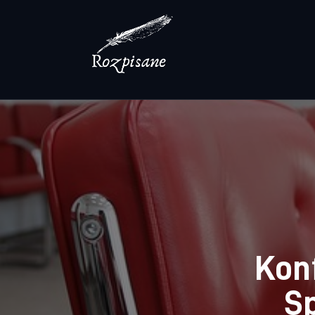
Lifestyle
Zdrowie
Uroda
Dom i ogród
Więcej
Kon
Sp