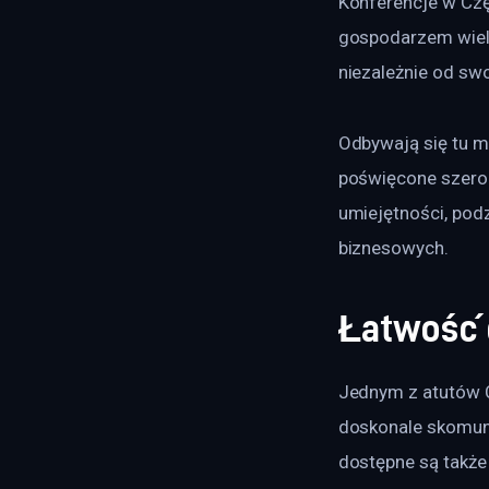
Konferencje w Częs
gospodarzem wielu
niezależnie od swo
Odbywają się tu m.
poświęcone szerok
umiejętności, podz
biznesowych. 
Łatwość d
Jednym z atutów C
doskonale skomunik
dostępne są także 