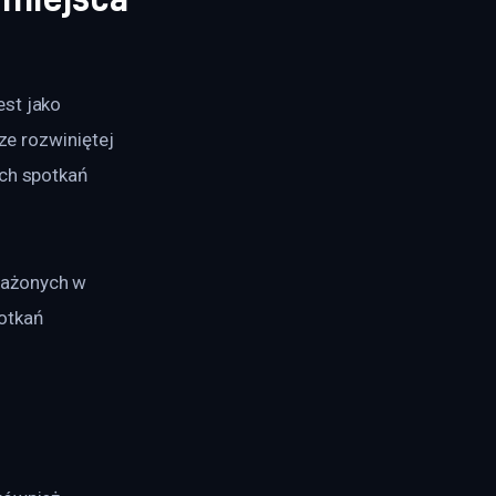
st jako 
ze rozwiniętej 
ch spotkań 
sażonych w 
otkań 