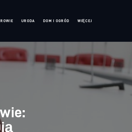
DROWIE
URODA
DOM I OGRÓD
WIĘCEJ
wie:
ują