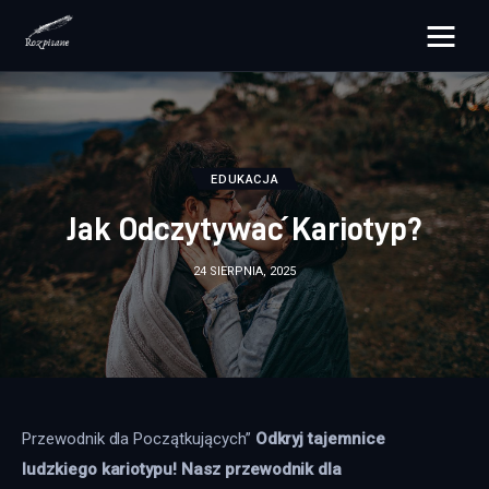
rozpisane.pl
Lifestyle
EDUKACJA
Zdrowie
Jak Odczytywać Kariotyp?
Uroda
24 SIERPNIA, 2025
Dom i ogród
Więcej
Przewodnik dla Początkujących” 
Odkryj tajemnice 
ludzkiego kariotypu! Nasz przewodnik dla 