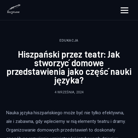
rozpisane.pl
EDUKACJA
Lifestyle
Hiszpański przez teatr: Jak
Zdrowie
stworzyć domowe
przedstawienia jako część nauki
Uroda
języka?
Dom i ogród
4 WRZEŚNIA, 2024
Więcej
Nauka języka hiszpańskiego może być nie tylko efektywna, 
ale i zabawna, gdy wpleciemy w nią elementy teatru i dramy. 
Organizowanie domowych przedstawień to doskonały 