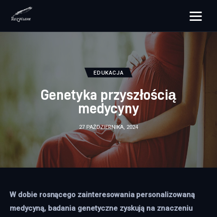
rozpisane.pl
Lifestyle
EDUKACJA
Zdrowie
Genetyka przyszłością
medycyny
Uroda
27 PAŹDZIERNIKA, 2024
Dom i ogród
Więcej
W dobie rosnącego zainteresowania personalizowaną 
medycyną, badania genetyczne zyskują na znaczeniu 