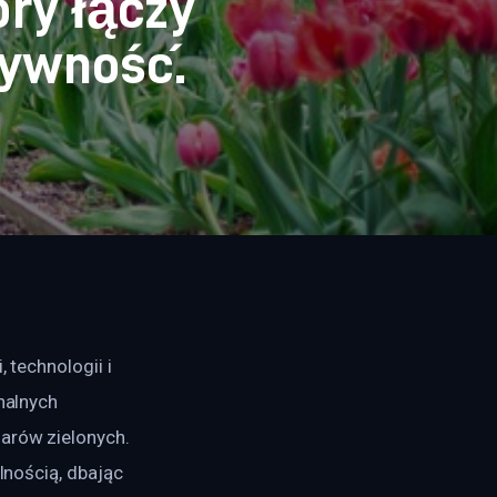
óry łączy
tywność.
 technologii i 
nalnych 
arów zielonych. 
lnością, dbając 