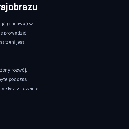
rajobrazu
ogą pracować w 
że prowadzić 
trzeni jest 
żony rozwój, 
byte podczas 
lne kształtowanie 