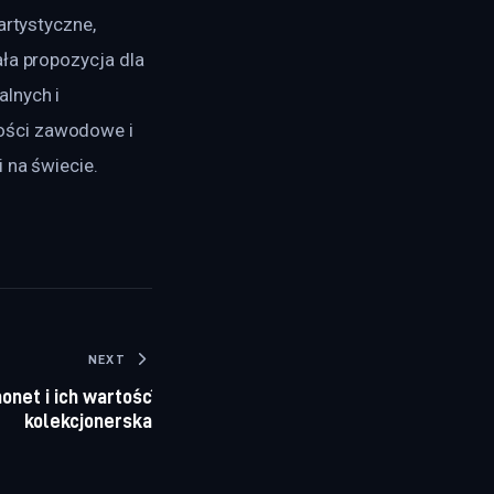
artystyczne, 
ła propozycja dla 
lnych i 
ości zawodowe i 
 na świecie.
NEXT
onet i ich wartość
kolekcjonerska