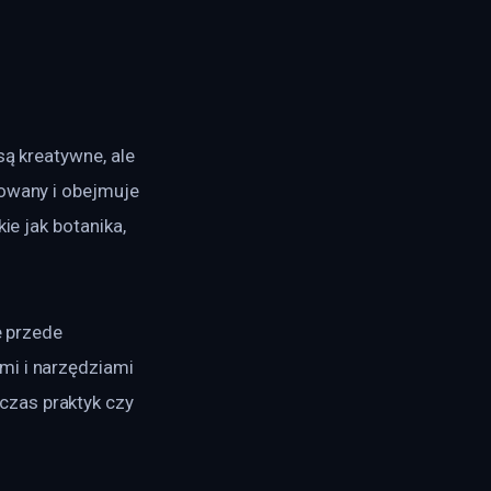
są kreatywne, ale 
cowany i obejmuje 
ie jak botanika, 
e przede 
mi i narzędziami 
zas praktyk czy 