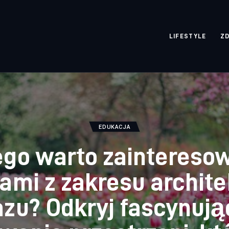
rozpisane.pl
LIFESTYLE
Z
EDUKACJA
ego warto zainteresow
ami z zakresu archit
azu? Odkryj fascynują