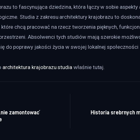
brazu to fascynująca dziedzina, która łączy w sobie aspekty 
giczne. Studia z zakresu architektury krajobrazu to doskona
które chcą pracować na rzecz tworzenia pięknych, funkcjona
zestrzeni. Absolwenci tych studiów mają szerokie możliw
ę do poprawy jakości życia w swojej lokalnej społeczności i
 
architektura krajobrazu studia
 właśnie tutaj. 
a wpisu
elnie zamontować
Historia srebrnych m
e