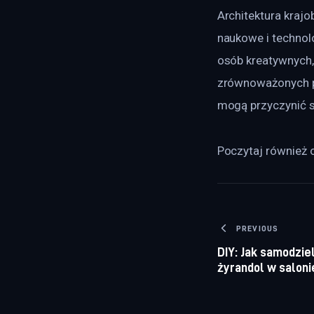
Architektura krajo
naukowe i technolo
osób kreatywnych, 
zrównoważonych pr
mogą przyczynić si
Poczytaj również o
Nawigacj
PREVIOUS
DIY: Jak samodzi
żyrandol w saloni