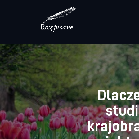
Lifestyle
Zdrowie
Uroda
Dom i ogród
Więcej
Dlacz
studi
krajobr