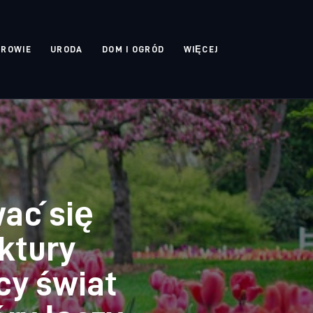
DROWIE
URODA
DOM I OGRÓD
WIĘCEJ
ać się
ektury
cy świat