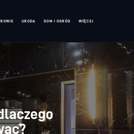
DROWIE
URODA
DOM I OGRÓD
WIĘCEJ
 dlaczego
wać?