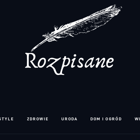
STYLE
ZDROWIE
URODA
DOM I OGRÓD
W