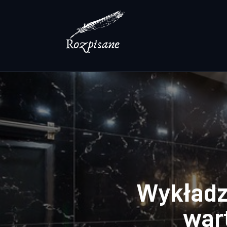
Lifestyle
Zdrowie
Uroda
Dom i ogród
Więcej
Wykładzi
war