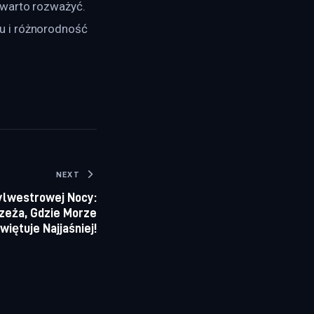
 warto rozważyć. 
u i różnorodność 
NEXT
ylwestrowej Nocy:
zeża, Gdzie Morze
więtuje Najjaśniej!