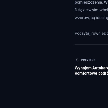
pomieszczenia. Wy
Dzięki swoim właś
wzorów, są idealn
Poczytaj również o
Nawigacj
PREVIOUS
Wynajem Autokar
Komfortowe podró