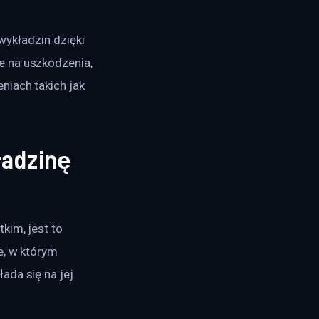
wykładzin dzięki 
e na uszkodzenia, 
niach takich jak 
ładzinę
kim, jest to 
e, w którym 
ada się na jej 