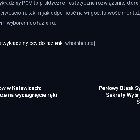
kładziny PCV to praktyczne i estetyczne rozwiązanie, które
ciwościom, takim jak odporność na wilgoć, łatwość montaż
ym wyborem do łazienki.
 
wykładziny pcv do łazienki
 właśnie tutaj. 
a wpisu
ów w Katowicach:
Perłowy Blask S
że na wyciągnięcie ręki
Sekrety Wybr
Ś