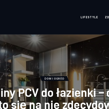
rozpisane.pl
LIFESTYLE
Z
DOM I OGRÓD
ny PCV do łazienki –
to się na nie zdecydo