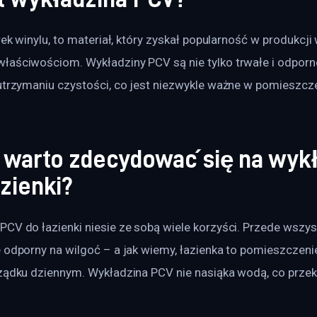
rek winylu, to materiał, który zyskał popularność w produkcji 
łaściwościom. Wykładziny PCV są nie tylko trwałe i odporn
utrzymaniu czystości, co jest niezwykle ważne w pomieszcze
 warto zdecydować się na wyk
zienki?
CV do łazienki niesie ze sobą wiele korzyści. Przede wszyst
 odporny na wilgoć – a jak wiemy, łazienka to pomieszczeni
ządku dziennym. Wykładzina PCV nie nasiąka wodą, co przekł