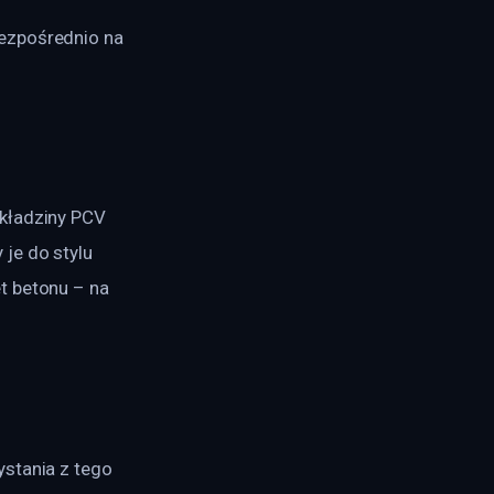
ezpośrednio na 
kładziny PCV 
je do stylu 
t betonu – na 
stania z tego 