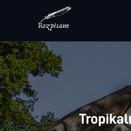
Lifestyle
Zdrowie
Uroda
Dom i ogród
Więcej
Tropika