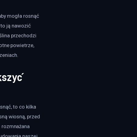
 aby mogła rosnąć 
to ją nawozić 
lina przechodzi 
otne powietrze, 
zeniach.
kszyć
nąć, to co kilka 
sną wiosną, przed 
ć rozmnażana 
budowania naszej 