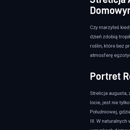
Domowym
Czy marzyłeś kied
dzień zdobią tropik
roślin, które bez
atmosferę egzoty
Portret R
Strelicja augusta,
locie, jest nie ty
Południowej, gdzie
III. W naturalnyc