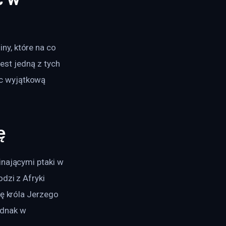
y, które na co 
jest jedną z tych 
c wyjątkową 
ę
inającymi ptaki w 
dzi z Afryki 
ę króla Jerzego 
dnak w 