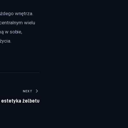
każdego wnętrza. 
centralnym wielu 
ą w sobie, 
życia.
NEXT
 i estetyka żelbetu