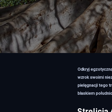
Odkryj egzotyczną
wzrok swoimi niez
pielęgnacji tego 
blaskiem południo
Strelicja