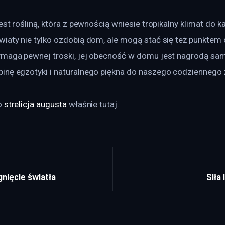
jest rośliną, która z pewnością wniesie tropikalny klimat do 
iaty nie tylko ozdobią dom, ale mogą stać się też punktem 
ymaga pewnej troski, jej obecność w domu jest nagrodą sam
inę egzotyki i naturalnego piękna do naszego codziennego 
 
strelicja augusta
 właśnie tutaj. 
a wpisu
nięcie światła
Siła