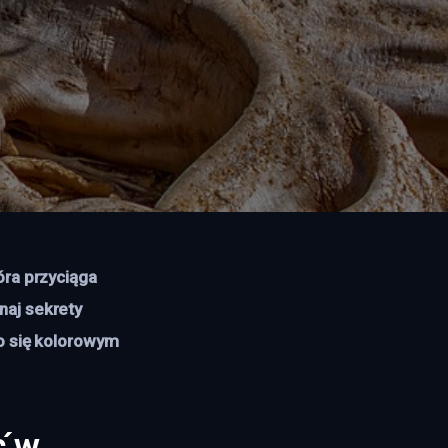
óra przyciąga 
aj sekrety 
o się kolorowym 
ć w