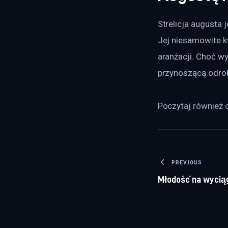
Strelicja augusta 
Jej niesamowite kw
aranżacji. Choć w
przynoszącą odrob
Poczytaj również o
Nawigacj
PREVIOUS
Młodość na wyciąg