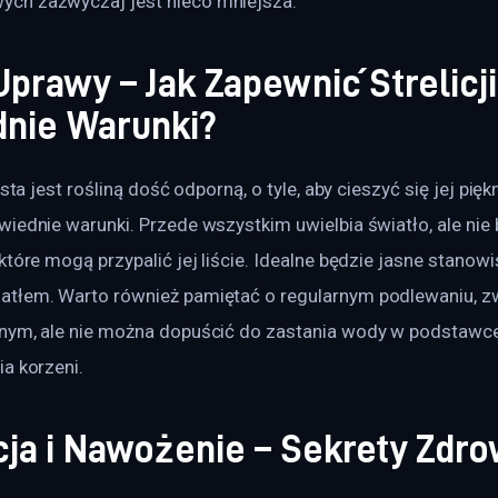
ch zazwyczaj jest nieco mniejsza.
prawy – Jak Zapewnić Strelicj
nie Warunki?
usta jest rośliną dość odporną, o tyle, aby cieszyć się jej pięk
iednie warunki. Przede wszystkim uwielbia światło, ale nie
które mogą przypalić jej liście. Idealne będzie jasne stanowi
tłem. Warto również pamiętać o regularnym podlewaniu, z
nym, ale nie można dopuścić do zastania wody w podstawce
a korzeni.
ja i Nawożenie – Sekrety Zdro