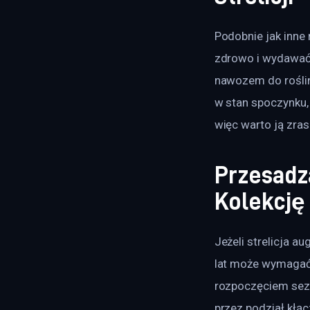
Podobnie jak inne 
zdrowo i wydawać k
nawozem do roślin
w stan spoczynku, 
więc warto ją zra
Przesadz
Kolekcję 
Jeżeli strelicja a
lat może wymagać 
rozpoczęciem sezo
przez podział kłą