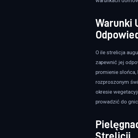
warunkach domowy
Warunki U
Odpowied
O ile strelicja aug
zapewnić jej odpow
promienie słońca, 
rozproszonym świa
okresie wegetacyj
prowadzić do gnici
Pielęgnac
Strelicji