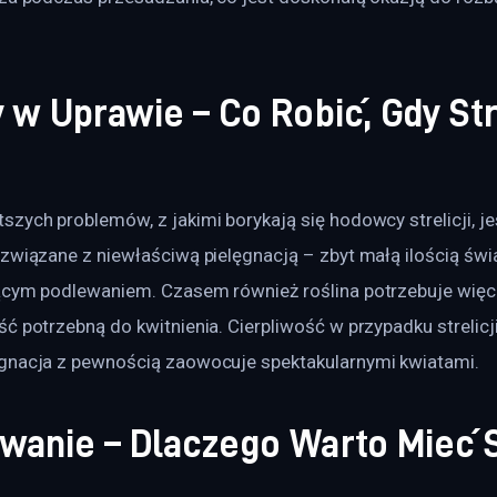
w Uprawie – Co Robić, Gdy Str
zych problemów, z jakimi borykają się hodowcy strelicji, jes
 związane z niewłaściwą pielęgnacją – zbyt małą ilością świ
ącym podlewaniem. Czasem również roślina potrzebuje więce
ć potrzebną do kwitnienia. Cierpliwość w przypadku strelicji
gnacja z pewnością zaowocuje spektakularnymi kwiatami.
anie – Dlaczego Warto Mieć S