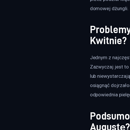
domowej dżungli.
Problemy 
Kwitnie?
Jednym z najczęsts
Zazwyczaj jest to
lub niewystarczaj
osiągnąć dojrzałoś
odpowiednia pielę
Podsumow
Augustę?