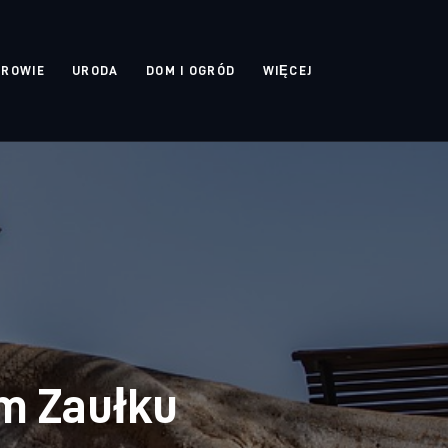
DROWIE
URODA
DOM I OGRÓD
WIĘCEJ
m Zaułku