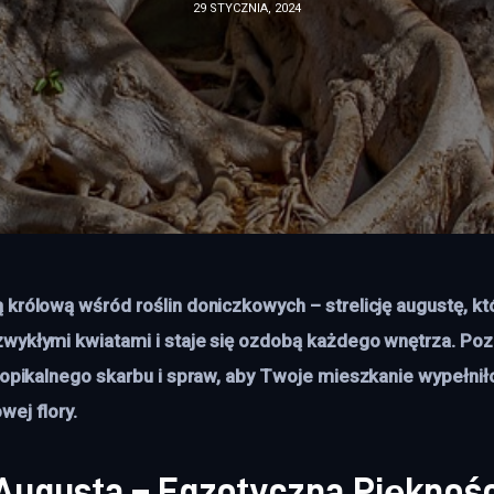
29 STYCZNIA, 2024
 królową wśród roślin doniczkowych – strelicję augustę, kt
wykłymi kwiatami i staje się ozdobą każdego wnętrza. Pozn
tropikalnego skarbu i spraw, aby Twoje mieszkanie wypełnił
wej flory.
 Augusta – Egzotyczna Pięknoś