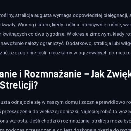
rośliny, strelicja augusta wymaga odpowiedniej pielęgnacji,
wiaty. Wiosną i latem, kiedy roślina intensywnie rośnie, war
 kwitnących co dwa tygodnie. W okresie zimowym, kiedy roś
nawożenie należy ograniczyć. Dodatkowo, strelicja lubi wilg
szać, szczególnie jeśli mieszkamy w ogrzewanych pomieszc
anie i Rozmnażanie – Jak Zwię
Strelicji?
ugusta odnajdzie się w naszym domu i zacznie prawidłowo ros
przesadzenia do większej doniczki. Najlepiej robić to wcze
nu wzrostu. Jeśli chodzi o rozmnażanie, strelicja może by
cza podczas przesadzania, co jest doskonałą okazją do roz