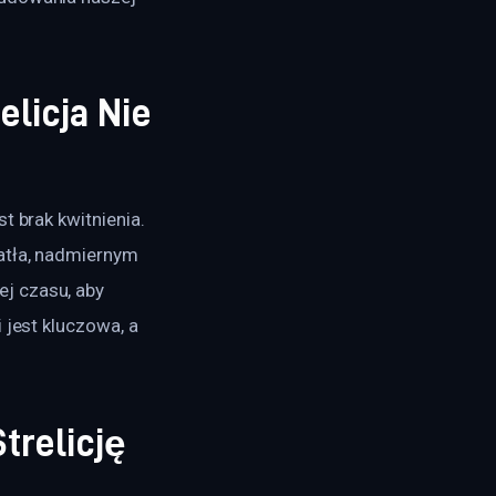
elicja Nie
t brak kwitnienia. 
atła, nadmiernym 
j czasu, aby 
 jest kluczowa, a 
trelicję