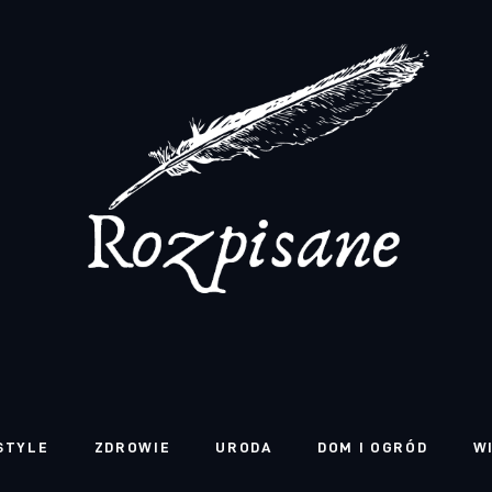
STYLE
ZDROWIE
URODA
DOM I OGRÓD
W