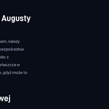
i Augusty
nem, należy 
 bezpośrednie 
sko z 
właszcza w 
, gdyż może to 
wej