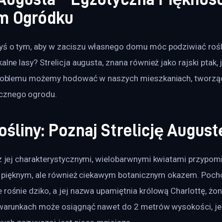
 Ogródku
yś o tym, aby w zaciszu własnego domu móc podziwiać roślin
alne lasy? Strelicja augusta, znana również jako rajski ptak, 
 problemu możemy hodować w naszych mieszkaniach, tworzą
cznego ogrodu.
ośliny: Poznaj Strelicję August
 z jej charakterystycznymi, wielobarwnymi kwiatami przypom
lko pięknym, ale również ciekawym botanicznym okazem. Pocho
 rośnie dziko, a jej nazwa upamiętnia królową Charlottę, żon
h warunkach może osiągnąć nawet do 2 metrów wysokości, je