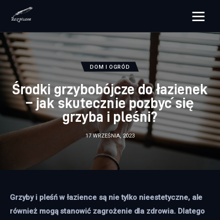
rozpisane.pl
Lifestyle
DOM I OGRÓD
Środki grzybobójcze do łazienek
Zdrowie
– jak skutecznie pozbyć się
grzyba i pleśni?
Uroda
17 WRZEŚNIA, 2023
Dom i ogród
Więcej
Grzyby i pleśń w łazience są nie tylko nieestetyczne, ale 
również mogą stanowić zagrożenie dla zdrowia. Dlatego 