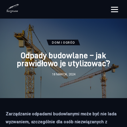
rozpisane.pl
Lifestyle
DOM I OGRÓD
Zdrowie
Odpady budowlane – jak
prawidłowo je utylizować?
Uroda
18 MARCA, 2024
Dom i ogród
Więcej
Zarządzanie odpadami budowlanymi może być nie lada 
wyzwaniem, szczególnie dla osób niezwiązanych z 