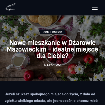
rozpisane.pl
Lifestyle
DOM I OGRÓD
Nowe mieszkanie w Ożarowie
Zdrowie
Mazowieckim – idealne miejsce
dla Ciebie?
Uroda
17 LIPCA, 2024
Dom i ogród
Więcej
Jeżeli szukasz spokojnego miejsca do życia, z dala od 
zgiełku wielkiego miasta, ale jednocześnie chcesz mieć 