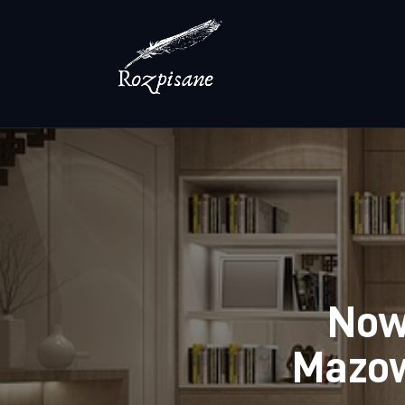
Lifestyle
Zdrowie
Uroda
Dom i ogród
Więcej
Now
Mazow