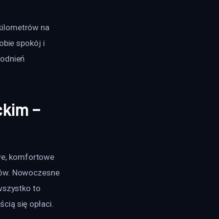
kilometrów na 
bie spokój i 
godnień 
kim –
e, komfortowe 
tów. Nowoczesne 
wszystko to 
cią się opłaci.