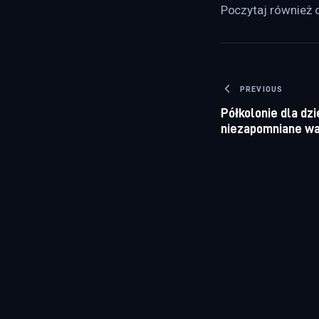
Poczytaj również o
Nawigacj
PREVIOUS
Półkolonie dla dz
niezapomniane wa