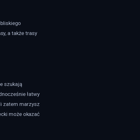
bliskiego 
y, a także trasy 
e szukają 
ednocześnie łatwy 
eśli zatem marzysz 
cki może okazać 