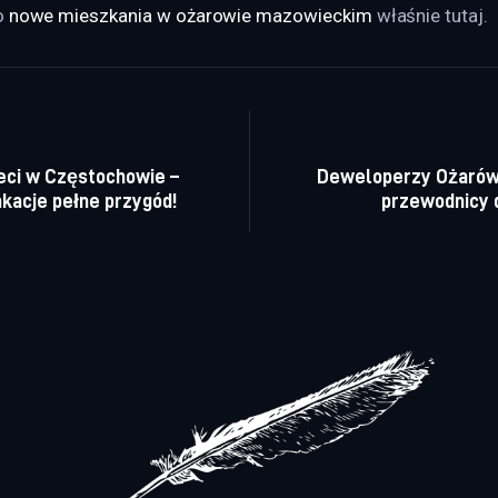
 
nowe mieszkania w ożarowie mazowieckim
 właśnie tutaj. 
a wpisu
ieci w Częstochowie –
Deweloperzy Ożarów
kacje pełne przygód!
przewodnicy 