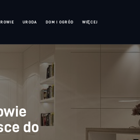
DROWIE
URODA
DOM I OGRÓD
WIĘCEJ
owie
sce do