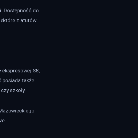
i. Dostępność do 
iektóre z atutów 
 ekspresowej S8, 
ć posiada także 
 czy szkoły.
a Mazowieckiego 
we. 