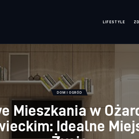
rozpisane.pl
LIFESTYLE
Z
DOM I OGRÓD
e Mieszkania w Ożar
ieckim: Idealne Miej