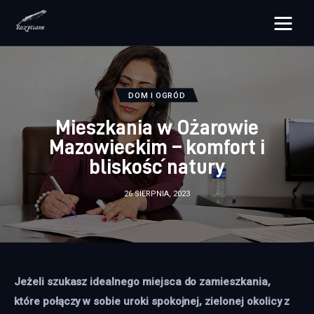
rozpisane.pl
Lifestyle
DOM I OGRÓD
Mieszkania w Ożarowie
Zdrowie
Mazowieckim – komfort i
bliskość natury
Uroda
26 SIERPNIA, 2023
Dom i ogród
Więcej
Jeżeli szukasz idealnego miejsca do zamieszkania, 
które połączy w sobie uroki spokojnej, zielonej okolicy z 