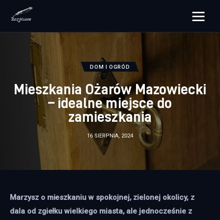
rozpisane.pl
Lifestyle
DOM I OGRÓD
Mieszkania Ożarów Mazowiecki
Zdrowie
– idealne miejsce do
zamieszkania
Uroda
16 SIERPNIA, 2024
Dom i ogród
Więcej
Marzysz o mieszkaniu w spokojnej, zielonej okolicy, z 
dala od zgiełku wielkiego miasta, ale jednocześnie z 