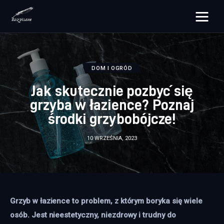
rozpisane.pl
Lifestyle
DOM I OGRÓD
Jak skutecznie pozbyć się
Zdrowie
grzyba w łazience? Poznaj
środki grzybobójcze!
Uroda
10 WRZEŚNIA, 2023
Dom i ogród
Więcej
Grzyb w łazience to problem, z którym boryka się wiele 
osób. Jest nieestetyczny, niezdrowy i trudny do 