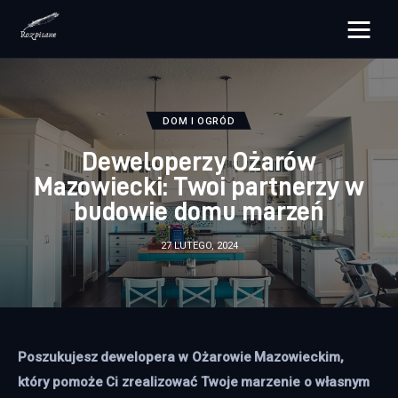
rozpisane.pl
Lifestyle
DOM I OGRÓD
Deweloperzy Ożarów
Zdrowie
Mazowiecki: Twoi partnerzy w
budowie domu marzeń
Uroda
27 LUTEGO, 2024
Dom i ogród
Więcej
Poszukujesz dewelopera w Ożarowie Mazowieckim, 
który pomoże Ci zrealizować Twoje marzenie o własnym 