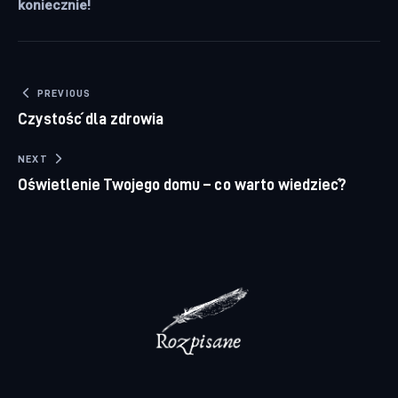
koniecznie!
Nawigacja wpisu
PREVIOUS
Czystość dla zdrowia
NEXT
Oświetlenie Twojego domu – co warto wiedzieć?