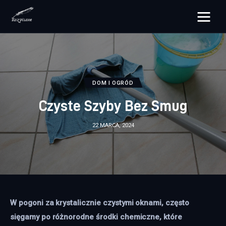
rozpisane.pl
Lifestyle
DOM I OGRÓD
Zdrowie
Czyste Szyby Bez Smug
Uroda
22 MARCA, 2024
Dom i ogród
Więcej
W pogoni za krystalicznie czystymi oknami, często 
sięgamy po różnorodne środki chemiczne, które 