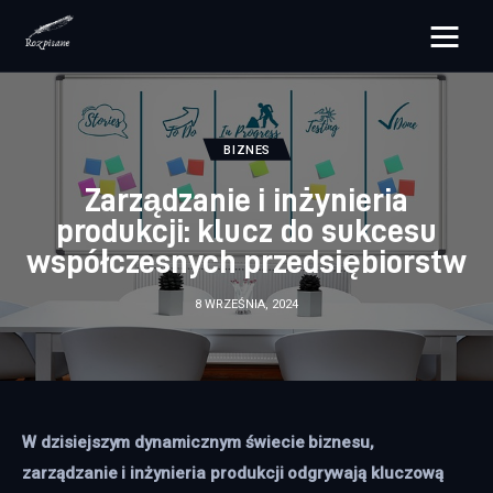
rozpisane.pl
Lifestyle
BIZNES
Zarządzanie i inżynieria
Zdrowie
produkcji: klucz do sukcesu
współczesnych przedsiębiorstw
Uroda
8 WRZEŚNIA, 2024
Dom i ogród
Więcej
W dzisiejszym dynamicznym świecie biznesu, 
zarządzanie i inżynieria produkcji odgrywają kluczową 